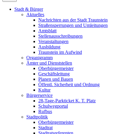
Stadt & Bürger
Aktuelles
Nachrichten aus der Stadt Traunstein
Straßensperrungen und Umleitungen
Amtsblatt
Stellenausschreibungen
Veranstaltungen
Ausbildung
Traunstein im Aufwind
Organigramm
Ämter und Dienststellen
Oberbürgermeister
Geschäftsleitung
Planen und Bauen
Öffentl. Sicherheit und Ordnung
Kultur
Bürgerservice
28-Tage-Parkticket K. T. Platz
Schulwegportal
Rufbus
Stadtpolitik
Oberbürgermeister
Stadtrat
Stadtratsreferenten