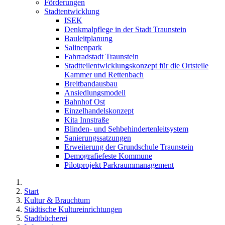
Förderungen
Stadtentwicklung
ISEK
Denkmalpflege in der Stadt Traunstein
Bauleitplanung
Salinenpark
Fahrradstadt Traunstein
Stadtteilentwicklungskonzept für die Ortsteile
Kammer und Rettenbach
Breitbandausbau
Ansiedlungsmodell
Bahnhof Ost
Einzelhandelskonzept
Kita Innstraße
Blinden- und Sehbehindertenleitsystem
Sanierungssatzungen
Erweiterung der Grundschule Traunstein
Demografiefeste Kommune
Pilotprojekt Parkraummanagement
Start
Kultur & Brauchtum
Städtische Kultureinrichtungen
Stadtbücherei