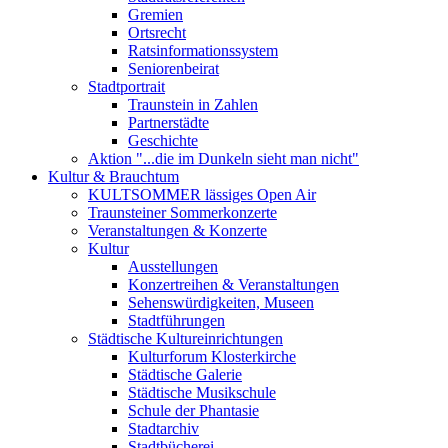
Gremien
Ortsrecht
Ratsinformationssystem
Seniorenbeirat
Stadtportrait
Traunstein in Zahlen
Partnerstädte
Geschichte
Aktion "...die im Dunkeln sieht man nicht"
Kultur & Brauchtum
KULTSOMMER lässiges Open Air
Traunsteiner Sommerkonzerte
Veranstaltungen & Konzerte
Kultur
Ausstellungen
Konzertreihen & Veranstaltungen
Sehenswürdigkeiten, Museen
Stadtführungen
Städtische Kultureinrichtungen
Kulturforum Klosterkirche
Städtische Galerie
Städtische Musikschule
Schule der Phantasie
Stadtarchiv
Stadtbücherei