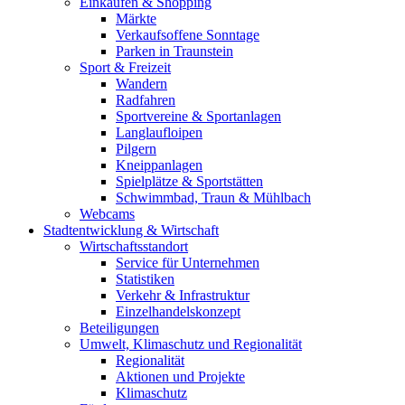
Einkaufen & Shopping
Märkte
Verkaufsoffene Sonntage
Parken in Traunstein
Sport & Freizeit
Wandern
Radfahren
Sportvereine & Sportanlagen
Langlaufloipen
Pilgern
Kneippanlagen
Spielplätze & Sportstätten
Schwimmbad, Traun & Mühlbach
Webcams
Stadtentwicklung & Wirtschaft
Wirtschaftsstandort
Service für Unternehmen
Statistiken
Verkehr & Infrastruktur
Einzelhandelskonzept
Beteiligungen
Umwelt, Klimaschutz und Regionalität
Regionalität
Aktionen und Projekte
Klimaschutz