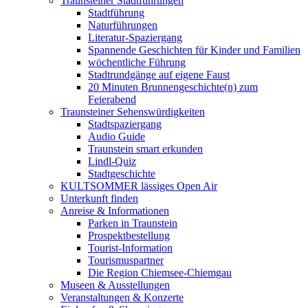
Traunsteiner Stadtführungen
Stadtführung
Naturführungen
Literatur-Spaziergang
Spannende Geschichten für Kinder und Familien
wöchentliche Führung
Stadtrundgänge auf eigene Faust
20 Minuten Brunnengeschichte(n) zum
Feierabend
Traunsteiner Sehenswürdigkeiten
Stadtspaziergang
Audio Guide
Traunstein smart erkunden
Lindl-Quiz
Stadtgeschichte
KULTSOMMER lässiges Open Air
Unterkunft finden
Anreise & Informationen
Parken in Traunstein
Prospektbestellung
Tourist-Information
Tourismuspartner
Die Region Chiemsee-Chiemgau
Museen & Ausstellungen
Veranstaltungen & Konzerte