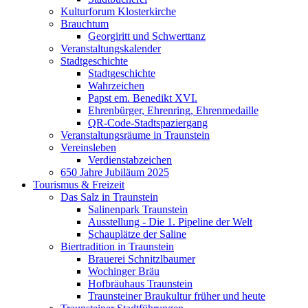
Kulturforum Klosterkirche
Brauchtum
Georgiritt und Schwerttanz
Veranstaltungskalender
Stadtgeschichte
Stadtgeschichte
Wahrzeichen
Papst em. Benedikt XVI.
Ehrenbürger, Ehrenring, Ehrenmedaille
QR-Code-Stadtspaziergang
Veranstaltungsräume in Traunstein
Vereinsleben
Verdienstabzeichen
650 Jahre Jubiläum 2025
Tourismus & Freizeit
Das Salz in Traunstein
Salinenpark Traunstein
Ausstellung - Die 1. Pipeline der Welt
Schauplätze der Saline
Biertradition in Traunstein
Brauerei Schnitzlbaumer
Wochinger Bräu
Hofbräuhaus Traunstein
Traunsteiner Braukultur früher und heute