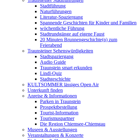
Traunsteiner Stadtführungen
Stadtführung
Naturführungen
Literatur-Spaziergang
Spannende Geschichten für Kinder und Familien
wöchentliche Führung
Stadtrundgänge auf eigene Faust
20 Minuten Brunnengeschichte(n) zum
Feierabend
Traunsteiner Sehenswürdigkeiten
Stadtspaziergang
Audio Guide
Traunstein smart erkunden
Lindl-Quiz
Stadtgeschichte
KULTSOMMER lässiges Open Air
Unterkunft finden
Anreise & Informationen
Parken in Traunstein
Prospektbestellung
Tourist-Information
Tourismuspartner
Die Region Chiemsee-Chiemgau
Museen & Ausstellungen
Veranstaltungen & Konzerte