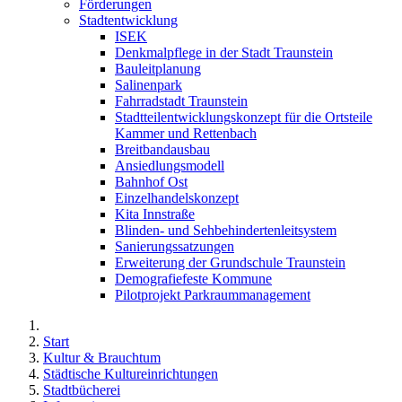
Förderungen
Stadtentwicklung
ISEK
Denkmalpflege in der Stadt Traunstein
Bauleitplanung
Salinenpark
Fahrradstadt Traunstein
Stadtteilentwicklungskonzept für die Ortsteile
Kammer und Rettenbach
Breitbandausbau
Ansiedlungsmodell
Bahnhof Ost
Einzelhandelskonzept
Kita Innstraße
Blinden- und Sehbehindertenleitsystem
Sanierungssatzungen
Erweiterung der Grundschule Traunstein
Demografiefeste Kommune
Pilotprojekt Parkraummanagement
Start
Kultur & Brauchtum
Städtische Kultureinrichtungen
Stadtbücherei