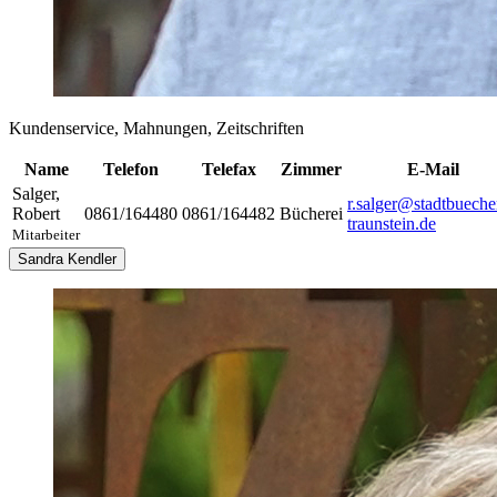
Kundenservice, Mahnungen, Zeitschriften
Name
Telefon
Telefax
Zimmer
E-Mail
Salger
,
r.salger@stadtbueche
Robert
0861/164480
0861/164482
Bücherei
traunstein.de
Mitarbeiter
Sandra Kendler