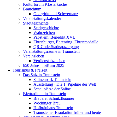
Kulturforum Klosterkirche
Brauchtum
Georgiritt und Schwerttanz
Veranstaltungskalender
Stadtgeschichte
Stadtgeschichte
Wahrzeichen
Papst em. Benedikt XVI.
Ehrenbürger, Ehrenring, Ehrenmedaille
QR-Code-Stadtspaziergang
Veranstaltungsräume in Traunstein
Vereinsleben
Verdienstabzeichen
650 Jahre Jubiläum 2025
Tourismus & Freizeit
Das Salz in Traunstein
Salinenpark Traunstein
Ausstellung - Die 1. Pipeline der Welt
Schauplätze der Saline
Biertradition in Traunstein
Brauerei Schnitzlbaumer
Wochinger Bräu
Hofbräuhaus Traunstein
Traunsteiner Braukultur früher und heute