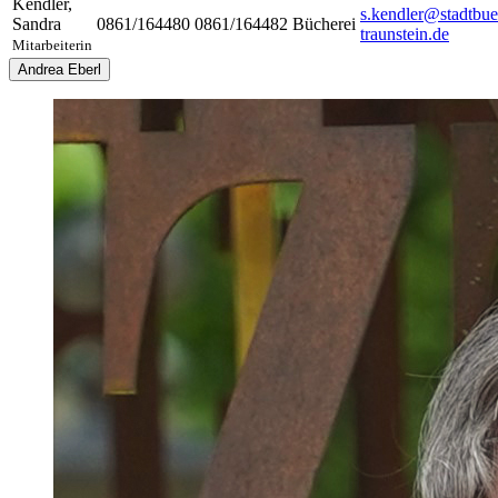
Kendler
,
s.kendler@stadtbue
Sandra
0861/164480
0861/164482
Bücherei
traunstein.de
Mitarbeiterin
Andrea Eberl