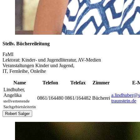
Stellv. Büchereileitung
FaMI
Lektorat: Kinder- und Jugendliteratur, AV-Medien
Veranstaltungen Kinder und Jugend,
IT, Fernleihe, Onleihe
Name
Telefon
Telefax
Zimmer
E-M
Lindhuber
,
Angelika
a.lindhuber@s
0861/164480
0861/164482
Bücherei
traunstein.de
stellvertretende
Sachgebietsleiterin
Robert Salger