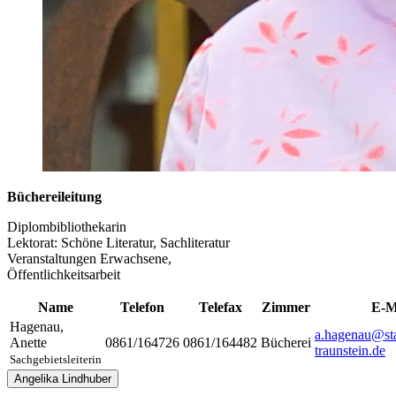
Büchereileitung
Diplombibliothekarin
Lektorat: Schöne Literatur, Sachliteratur
Veranstaltungen Erwachsene,
Öffentlichkeitsarbeit
Name
Telefon
Telefax
Zimmer
E-M
Hagenau
,
a.hagenau@sta
Anette
0861/164726
0861/164482
Bücherei
traunstein.de
Sachgebietsleiterin
Angelika Lindhuber