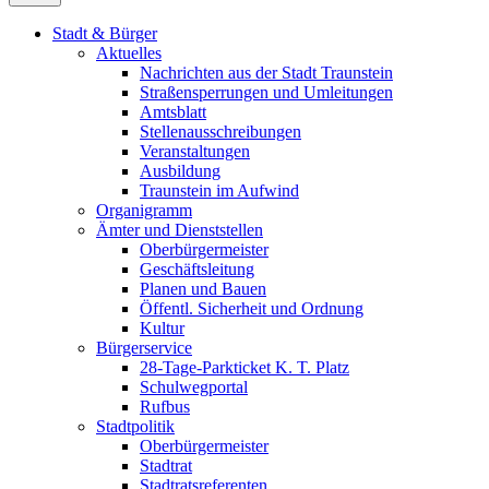
Stadt & Bürger
Aktuelles
Nachrichten aus der Stadt Traunstein
Straßensperrungen und Umleitungen
Amtsblatt
Stellenausschreibungen
Veranstaltungen
Ausbildung
Traunstein im Aufwind
Organigramm
Ämter und Dienststellen
Oberbürgermeister
Geschäftsleitung
Planen und Bauen
Öffentl. Sicherheit und Ordnung
Kultur
Bürgerservice
28-Tage-Parkticket K. T. Platz
Schulwegportal
Rufbus
Stadtpolitik
Oberbürgermeister
Stadtrat
Stadtratsreferenten