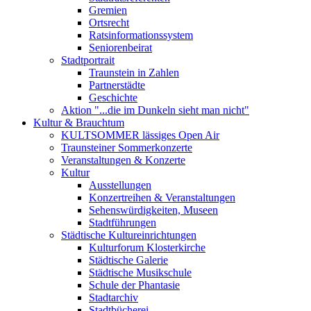
Gremien
Ortsrecht
Ratsinformationssystem
Seniorenbeirat
Stadtportrait
Traunstein in Zahlen
Partnerstädte
Geschichte
Aktion "...die im Dunkeln sieht man nicht"
Kultur & Brauchtum
KULTSOMMER lässiges Open Air
Traunsteiner Sommerkonzerte
Veranstaltungen & Konzerte
Kultur
Ausstellungen
Konzertreihen & Veranstaltungen
Sehenswürdigkeiten, Museen
Stadtführungen
Städtische Kultureinrichtungen
Kulturforum Klosterkirche
Städtische Galerie
Städtische Musikschule
Schule der Phantasie
Stadtarchiv
Stadtbücherei