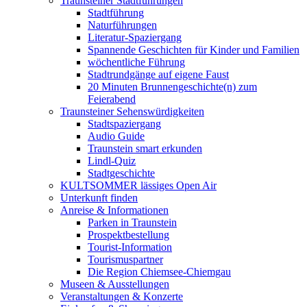
Traunsteiner Stadtführungen
Stadtführung
Naturführungen
Literatur-Spaziergang
Spannende Geschichten für Kinder und Familien
wöchentliche Führung
Stadtrundgänge auf eigene Faust
20 Minuten Brunnengeschichte(n) zum
Feierabend
Traunsteiner Sehenswürdigkeiten
Stadtspaziergang
Audio Guide
Traunstein smart erkunden
Lindl-Quiz
Stadtgeschichte
KULTSOMMER lässiges Open Air
Unterkunft finden
Anreise & Informationen
Parken in Traunstein
Prospektbestellung
Tourist-Information
Tourismuspartner
Die Region Chiemsee-Chiemgau
Museen & Ausstellungen
Veranstaltungen & Konzerte