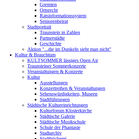
Gremien
Ortsrecht
Ratsinformationssystem
Seniorenbeirat
Stadtportrait
Traunstein in Zahlen
Partnerstädte
Geschichte
Aktion "...die im Dunkeln sieht man nicht"
Kultur & Brauchtum
KULTSOMMER lässiges Open Air
Traunsteiner Sommerkonzerte
Veranstaltungen & Konzerte
Kultur
Ausstellungen
Konzertreihen & Veranstaltungen
Sehenswürdigkeiten, Museen
Stadtführungen
Städtische Kultureinrichtungen
Kulturforum Klosterkirche
Städtische Galerie
Städtische Musikschule
Schule der Phantasie
Stadtarchiv
Stadtbücherei