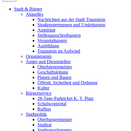
Stadt & Bürger
Aktuelles
Nachrichten aus der Stadt Traunstein
Straßensperrungen und Umleitungen
Amtsblatt
Stellenausschreibungen
Veranstaltungen
Ausbildung
Traunstein im Aufwind
Organigramm
Ämter und Dienststellen
Oberbürgermeister
Geschäftsleitung
Planen und Bauen
Öffentl. Sicherheit und Ordnung
Kultur
Bürgerservice
28-Tage-Parkticket K. T. Platz
Schulwegportal
Rufbus
Stadtpolitik
Oberbürgermeister
Stadtrat
Stadtratsreferenten