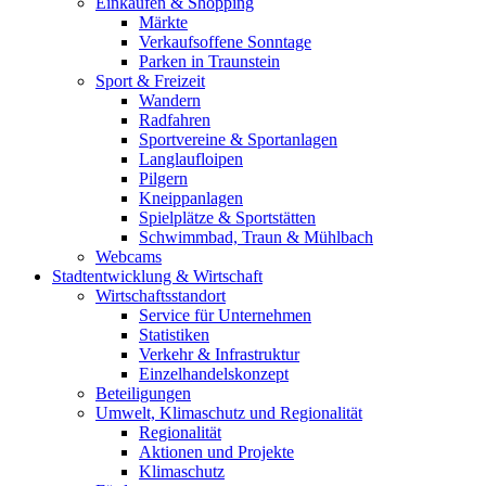
Einkaufen & Shopping
Märkte
Verkaufsoffene Sonntage
Parken in Traunstein
Sport & Freizeit
Wandern
Radfahren
Sportvereine & Sportanlagen
Langlaufloipen
Pilgern
Kneippanlagen
Spielplätze & Sportstätten
Schwimmbad, Traun & Mühlbach
Webcams
Stadtentwicklung & Wirtschaft
Wirtschaftsstandort
Service für Unternehmen
Statistiken
Verkehr & Infrastruktur
Einzelhandelskonzept
Beteiligungen
Umwelt, Klimaschutz und Regionalität
Regionalität
Aktionen und Projekte
Klimaschutz