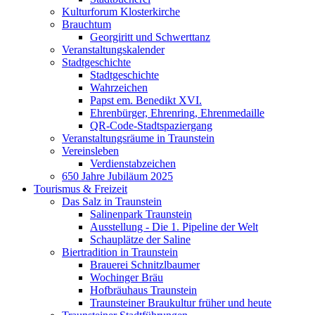
Kulturforum Klosterkirche
Brauchtum
Georgiritt und Schwerttanz
Veranstaltungskalender
Stadtgeschichte
Stadtgeschichte
Wahrzeichen
Papst em. Benedikt XVI.
Ehrenbürger, Ehrenring, Ehrenmedaille
QR-Code-Stadtspaziergang
Veranstaltungsräume in Traunstein
Vereinsleben
Verdienstabzeichen
650 Jahre Jubiläum 2025
Tourismus & Freizeit
Das Salz in Traunstein
Salinenpark Traunstein
Ausstellung - Die 1. Pipeline der Welt
Schauplätze der Saline
Biertradition in Traunstein
Brauerei Schnitzlbaumer
Wochinger Bräu
Hofbräuhaus Traunstein
Traunsteiner Braukultur früher und heute