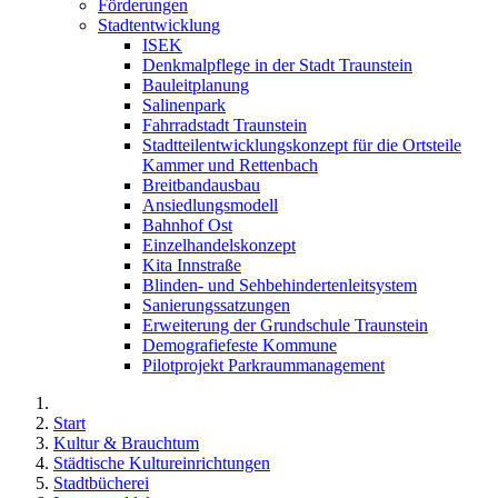
Förderungen
Stadtentwicklung
ISEK
Denkmalpflege in der Stadt Traunstein
Bauleitplanung
Salinenpark
Fahrradstadt Traunstein
Stadtteilentwicklungskonzept für die Ortsteile
Kammer und Rettenbach
Breitbandausbau
Ansiedlungsmodell
Bahnhof Ost
Einzelhandelskonzept
Kita Innstraße
Blinden- und Sehbehindertenleitsystem
Sanierungssatzungen
Erweiterung der Grundschule Traunstein
Demografiefeste Kommune
Pilotprojekt Parkraummanagement
Start
Kultur & Brauchtum
Städtische Kultureinrichtungen
Stadtbücherei