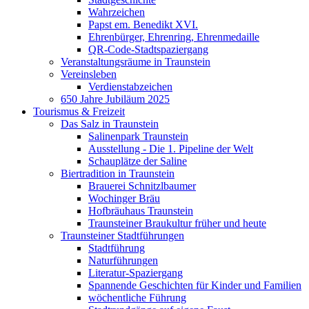
Wahrzeichen
Papst em. Benedikt XVI.
Ehrenbürger, Ehrenring, Ehrenmedaille
QR-Code-Stadtspaziergang
Veranstaltungsräume in Traunstein
Vereinsleben
Verdienstabzeichen
650 Jahre Jubiläum 2025
Tourismus & Freizeit
Das Salz in Traunstein
Salinenpark Traunstein
Ausstellung - Die 1. Pipeline der Welt
Schauplätze der Saline
Biertradition in Traunstein
Brauerei Schnitzlbaumer
Wochinger Bräu
Hofbräuhaus Traunstein
Traunsteiner Braukultur früher und heute
Traunsteiner Stadtführungen
Stadtführung
Naturführungen
Literatur-Spaziergang
Spannende Geschichten für Kinder und Familien
wöchentliche Führung