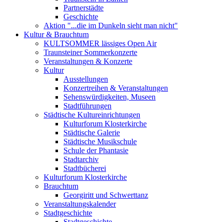
Partnerstädte
Geschichte
Aktion "...die im Dunkeln sieht man nicht"
Kultur & Brauchtum
KULTSOMMER lässiges Open Air
Traunsteiner Sommerkonzerte
Veranstaltungen & Konzerte
Kultur
Ausstellungen
Konzertreihen & Veranstaltungen
Sehenswürdigkeiten, Museen
Stadtführungen
Städtische Kultureinrichtungen
Kulturforum Klosterkirche
Städtische Galerie
Städtische Musikschule
Schule der Phantasie
Stadtarchiv
Stadtbücherei
Kulturforum Klosterkirche
Brauchtum
Georgiritt und Schwerttanz
Veranstaltungskalender
Stadtgeschichte
Stadtgeschichte