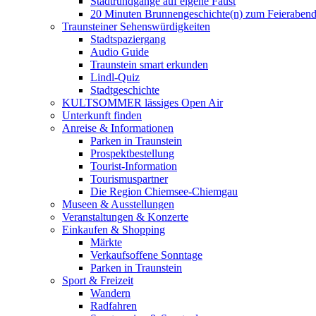
Stadtrundgänge auf eigene Faust
20 Minuten Brunnengeschichte(n) zum Feieraben
Traunsteiner Sehenswürdigkeiten
Stadtspaziergang
Audio Guide
Traunstein smart erkunden
Lindl-Quiz
Stadtgeschichte
KULTSOMMER lässiges Open Air
Unterkunft finden
Anreise & Informationen
Parken in Traunstein
Prospektbestellung
Tourist-Information
Tourismuspartner
Die Region Chiemsee-Chiemgau
Museen & Ausstellungen
Veranstaltungen & Konzerte
Einkaufen & Shopping
Märkte
Verkaufsoffene Sonntage
Parken in Traunstein
Sport & Freizeit
Wandern
Radfahren