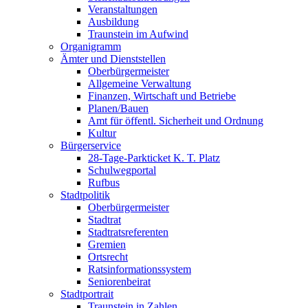
Veranstaltungen
Ausbildung
Traunstein im Aufwind
Organigramm
Ämter und Dienststellen
Oberbürgermeister
Allgemeine Verwaltung
Finanzen, Wirtschaft und Betriebe
Planen/Bauen
Amt für öffentl. Sicherheit und Ordnung
Kultur
Bürgerservice
28-Tage-Parkticket K. T. Platz
Schulwegportal
Rufbus
Stadtpolitik
Oberbürgermeister
Stadtrat
Stadtratsreferenten
Gremien
Ortsrecht
Ratsinformationssystem
Seniorenbeirat
Stadtportrait
Traunstein in Zahlen