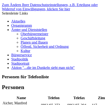
Zum Ändern Ihrer Datenschutzeinstellungen, z.B. Erteilung oder
Widerruf von Einwilligungen, klicken Sie hier
Seitenleiste Links
Aktuelles
Organigramm
Ämter und Dienststellen
Oberbürgermeister
Geschäftsleitung
Planen und Bauen
Öffentl. Sicherheit und Ordnung
Kultur
Bürgerservice
Stadtpolitik
Stadtportrait
Aktion "...die im Dunkeln sieht man nicht"
Personen für Telefonliste
Personen
Name
Telefon
Telefax
Zim
Aicher
,
Manfred