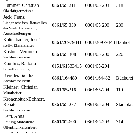
Hümmer
,
Christian
0861/65-211
0861/65-203
318
Oberbürgermeister
Jeck
,
Franz
Liegenschaften, Baustellen
0861/65-330
0861/65-200
230
der Stadt Traunstein,
Ausschreibungen
Kaltenbacher
,
Josef
0861/20979341
0861/20979343
Bauhof
stellv. Einsatzleiter
Kastner
,
Veronika
0861/65-308
0861/65-200
226
Sachbearbeiterin
Kaulfuß
,
Barbara
0151/61533415
0861/65-294
Sozialbetreuung
Kendler
,
Sandra
0861/164480
0861/164482
Bücherei
Sachbearbeiterin
Kleinert
,
Christian
0861/65-216
0861/65-204
119
Mitarbeiter
Kronenbitter-Bohnert
,
Renate
0861/65-277
0861/65-204
Stadtplat
Sachbearbeiterin
Leitl
,
Anna
0861/65-600
0861/65-203
314
Leitung Stabsstelle
Öffentlichkeitsarbeit