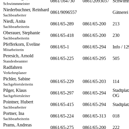
0861/164730
0861/2093037
Schwim
Schwimmmeister
Niederbuchner
,
Reinhard
0861/9096557
Gätnerei
Sachbearbeiter
Niedl
,
Anita
0861/65-289
0861/65-200
213
Sachbearbeiterin
Oberauer
,
Stephanie
0861/65-418
0861/65-200
230
Sachbearbeiterin
Pfefferkorn
,
Eveline
0861/65-1
0861/65-294
Info / 12
Mitarbeiterin
Peresich
,
Arnold
0861/65-225
0861/65-295
505
Standesbeamter
Radfahren
Verkehrsplaner
Pichler
,
Sabine
0861/65-229
0861/65-203
114
Sachgebietsleiterin
Pilger
,
Klaus
Stadtplat
0861/65-297
0861/65-294
OG
Sachgebietsleiter
Pointner
,
Hubert
0861/65-415
0861/65-294
Stadtpla
Sachbearbeiter
Portner
,
Ina
0861/65-224
0861/65-313
018
Sachbearbeiterin
Prams
,
Andreas
0861/65-275
0861/65-200
222