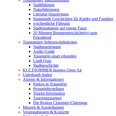
Traunsteiner Stadtführungen
Stadtführung
Naturführungen
Literatur-Spaziergang
Spannende Geschichten für Kinder und Familien
wöchentliche Führung
Stadtrundgänge auf eigene Faust
20 Minuten Brunnengeschichte(n) zum
Feierabend
Traunsteiner Sehenswürdigkeiten
Stadtspaziergang
Audio Guide
Traunstein smart erkunden
Lindl-Quiz
Stadtgeschichte
KULTSOMMER lässiges Open Air
Unterkunft finden
Anreise & Informationen
Parken in Traunstein
Prospektbestellung
Tourist-Information
Tourismuspartner
Die Region Chiemsee-Chiemgau
Museen & Ausstellungen
Veranstaltungen & Konzerte