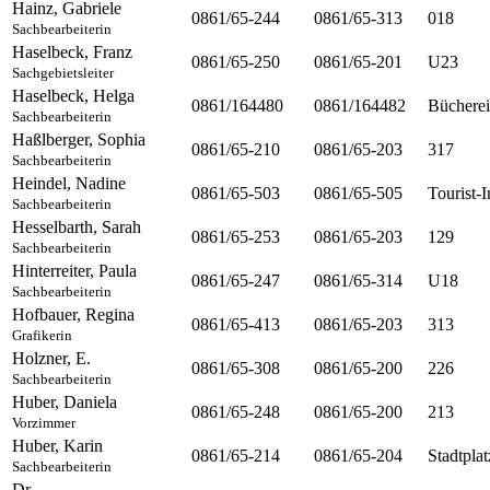
Hainz
,
Gabriele
0861/65-244
0861/65-313
018
Sachbearbeiterin
Haselbeck
,
Franz
0861/65-250
0861/65-201
U23
Sachgebietsleiter
Haselbeck
,
Helga
0861/164480
0861/164482
Bücherei
Sachbearbeiterin
Haßlberger
,
Sophia
0861/65-210
0861/65-203
317
Sachbearbeiterin
Heindel
,
Nadine
0861/65-503
0861/65-505
Tourist-I
Sachbearbeiterin
Hesselbarth
,
Sarah
0861/65-253
0861/65-203
129
Sachbearbeiterin
Hinterreiter
,
Paula
0861/65-247
0861/65-314
U18
Sachbearbeiterin
Hofbauer
,
Regina
0861/65-413
0861/65-203
313
Grafikerin
Holzner
,
E.
0861/65-308
0861/65-200
226
Sachbearbeiterin
Huber
,
Daniela
0861/65-248
0861/65-200
213
Vorzimmer
Huber
,
Karin
0861/65-214
0861/65-204
Stadtplat
Sachbearbeiterin
Dr.