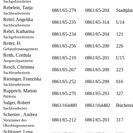
Sachgebietsleiter
Rebelein
,
Tanja
0861/65-279
0861/65-204
Stadtplat
Sachbearbeiterin
Rehrl
,
Angelika
0861/65-235
0861/65-314
U14
Sachbearbeiterin
Rehrl
,
Katharina
0861/65-234
0861/65-204
121
Sachgebietsleiterin
Reiter
,
H.
0861/65-256
0861/65-200
226
Gebäudemanagement
Reith
,
Cordula
0861/65-219
0861/65-201
U15
Ansprechpartnerin
Resch
,
Christina
0861/65-267
0861/65-200
223
Sachbearbeiterin
Riesinger
,
Franziska
0861/65-252
0861/65-299
016
Sachbearbeiterin
Rupprich
,
Marion
0861/65-270
0861/65-293
327
Prüferin
Salger
,
Robert
0861/164480
0861/164482
Bücherei
Sachbearbeiter
Scherner
,
Andrea
0861/65-212
0861/65-203
317
Vorzimmer des
Oberbürgermeisters
Schlosser
,
Lena