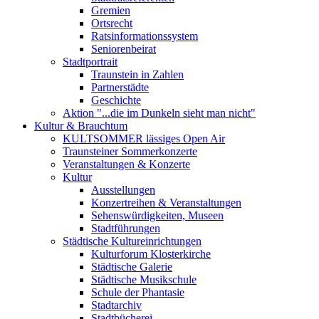
Gremien
Ortsrecht
Ratsinformationssystem
Seniorenbeirat
Stadtportrait
Traunstein in Zahlen
Partnerstädte
Geschichte
Aktion "...die im Dunkeln sieht man nicht"
Kultur & Brauchtum
KULTSOMMER lässiges Open Air
Traunsteiner Sommerkonzerte
Veranstaltungen & Konzerte
Kultur
Ausstellungen
Konzertreihen & Veranstaltungen
Sehenswürdigkeiten, Museen
Stadtführungen
Städtische Kultureinrichtungen
Kulturforum Klosterkirche
Städtische Galerie
Städtische Musikschule
Schule der Phantasie
Stadtarchiv
Stadtbücherei