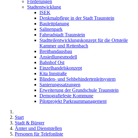
Förderungen
Stadtentwicklung
ISEK
Denkmalpflege in der Stadt Traunstein
Bauleitplanung
Salinenpark
Fahrradstadt Traunstein
Stadtteilentwicklungskonzept für die Ortsteile
Kammer und Rettenbach
Breitbandausbau
Ansiedlungsmodell
Bahnhof Ost
Einzelhandelskonzept
Kita Innstraße
Blinden- und Sehbehindertenleitsystem
Sanierungssatzungen
Erweiterung der Grundschule Traunstein
Demografiefeste Kommune
Pilotprojekt Parkraummanagement
Start
Stadt & Bürger
Ämter und Dienststellen
Personen für Telefonliste