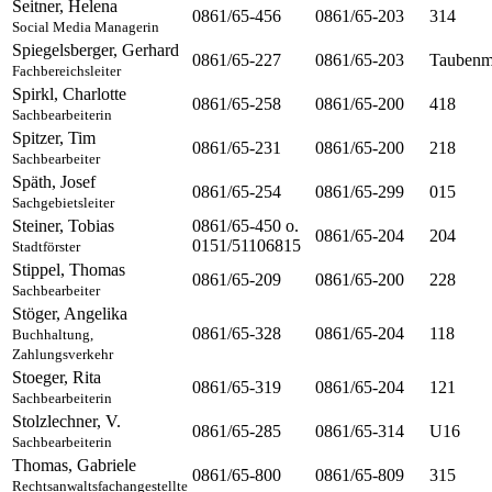
Seitner
,
Helena
0861/65-456
0861/65-203
314
Social Media Managerin
Spiegelsberger
,
Gerhard
0861/65-227
0861/65-203
Taubenm
Fachbereichsleiter
Spirkl
,
Charlotte
0861/65-258
0861/65-200
418
Sachbearbeiterin
Spitzer
,
Tim
0861/65-231
0861/65-200
218
Sachbearbeiter
Späth
,
Josef
0861/65-254
0861/65-299
015
Sachgebietsleiter
Steiner
,
Tobias
0861/65-450 o.
0861/65-204
204
0151/51106815
Stadtförster
Stippel
,
Thomas
0861/65-209
0861/65-200
228
Sachbearbeiter
Stöger
,
Angelika
0861/65-328
0861/65-204
118
Buchhaltung,
Zahlungsverkehr
Stoeger
,
Rita
0861/65-319
0861/65-204
121
Sachbearbeiterin
Stolzlechner
,
V.
0861/65-285
0861/65-314
U16
Sachbearbeiterin
Thomas
,
Gabriele
0861/65-800
0861/65-809
315
Rechtsanwaltsfachangestellte