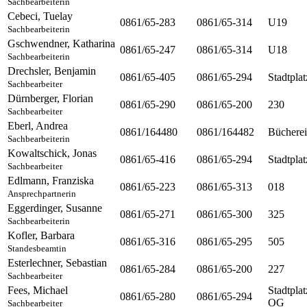
Sachbearbeiterin
Cebeci
,
Tuelay
0861/65-283
0861/65-314
U19
Sachbearbeiterin
Gschwendner
,
Katharina
0861/65-247
0861/65-314
U18
Sachbearbeiterin
Drechsler
,
Benjamin
0861/65-405
0861/65-294
Stadtpla
Sachbearbeiter
Dürnberger
,
Florian
0861/65-290
0861/65-200
230
Sachbearbeiter
Eberl
,
Andrea
0861/164480
0861/164482
Bücherei
Sachbearbeiterin
Kowaltschick
,
Jonas
0861/65-416
0861/65-294
Stadtpla
Sachbearbeiter
Edlmann
,
Franziska
0861/65-223
0861/65-313
018
Ansprechpartnerin
Eggerdinger
,
Susanne
0861/65-271
0861/65-300
325
Sachbearbeiterin
Kofler
,
Barbara
0861/65-316
0861/65-295
505
Standesbeamtin
Esterlechner
,
Sebastian
0861/65-284
0861/65-200
227
Sachbearbeiter
Fees
,
Michael
Stadtplat
0861/65-280
0861/65-294
OG
Sachbearbeiter