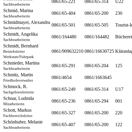
0861/65-221
0861/65-314
U22
Sachbearbeiterin
Schmid
,
Marina
0861/65-404
0861/65-200
230
Sachbearbeiterin
Schmidmayer
,
Alexandra
0861/65-501
0861/65-505
Tourist-I
Sachbearbeiterin
Schmidt
,
Angelika
0861/164480
0861/164482
Bücherei
Sachbearbeiterin
Schmidt
,
Bernhard
0861/909632210
0861/16630725
Kläranla
Betriebsleiter
Werkstatt/Fuhrpark
Schmieder
,
Martina
0861/65-291
0861/65-204
125
Sachbearbeiterin
Schmitz
,
Martin
0861/4654
0861/1663645
Friedhofsverwalter
Schmock
,
R.
0861/65-249
0861/65-314
U17
Sachgebietsleiterin
Schnar
,
Ludmila
0861/65-236
0861/65-294
001
Mitarbeiterin
Schott
,
Markus
0861/65-327
0861/65-200
220
Fachbereichsleiter
Schönhuber
,
Melanie
0861/65-407
0861/65-200
122
Sachbearbeiterin