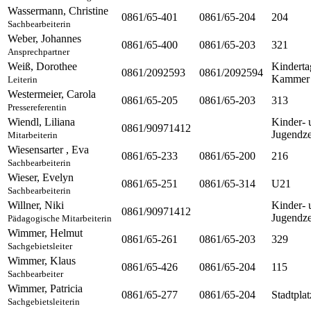
Wassermann
,
Christine
0861/65-401
0861/65-204
204
Sachbearbeiterin
Weber
,
Johannes
0861/65-400
0861/65-203
321
Ansprechpartner
Weiß
,
Dorothee
Kinderta
0861/2092593
0861/2092594
Kammer
Leiterin
Westermeier
,
Carola
0861/65-205
0861/65-203
313
Pressereferentin
Wiendl
,
Liliana
Kinder- 
0861/90971412
Jugendz
Mitarbeiterin
Wiesensarter
,
Eva
0861/65-233
0861/65-200
216
Sachbearbeiterin
Wieser
,
Evelyn
0861/65-251
0861/65-314
U21
Sachbearbeiterin
Willner
,
Niki
Kinder- 
0861/90971412
Jugendz
Pädagogische Mitarbeiterin
Wimmer
,
Helmut
0861/65-261
0861/65-203
329
Sachgebietsleiter
Wimmer
,
Klaus
0861/65-426
0861/65-204
115
Sachbearbeiter
Wimmer
,
Patricia
0861/65-277
0861/65-204
Stadtplat
Sachgebietsleiterin