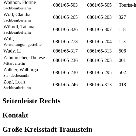
Woithon
,
Florine
0861/65-503
0861/65-505
Tourist-I
Sachbearbeiterin
Wörl
,
Claudia
0861/65-265
0861/65-203
327
Sachbearbeiterin
Wörndl
,
Tatjana
0861/65-326
0861/65-807
118
Sachbearbeiterin
Wolf
,
I.
0861/65-278
0861/65-204
113
Verwaltungsangestellte
Wudy
,
L.
0861/65-317
0861/65-313
506
Zahnbrecher
,
Therese
0861/65-236
0861/65-203
001
Mitarbeiterin
Zollner
,
Walburga
0861/65-230
0861/65-295
502
Standesbeamtin
Zopf
,
Leah
0861/65-246
0861/65-313
018
Sachbearbeiterin
Seitenleiste Rechts
Kontakt
Große Kreisstadt Traunstein