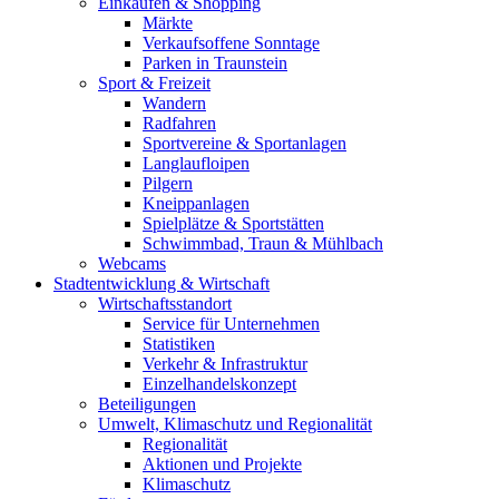
Einkaufen & Shopping
Märkte
Verkaufsoffene Sonntage
Parken in Traunstein
Sport & Freizeit
Wandern
Radfahren
Sportvereine & Sportanlagen
Langlaufloipen
Pilgern
Kneippanlagen
Spielplätze & Sportstätten
Schwimmbad, Traun & Mühlbach
Webcams
Stadtentwicklung & Wirtschaft
Wirtschaftsstandort
Service für Unternehmen
Statistiken
Verkehr & Infrastruktur
Einzelhandelskonzept
Beteiligungen
Umwelt, Klimaschutz und Regionalität
Regionalität
Aktionen und Projekte
Klimaschutz