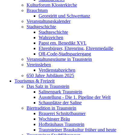
Kulturforum Klosterkirche
Brauchtum
Georgiritt und Schwerttanz
Veranstaltungskalender
Stadtgeschichte
Stadtgeschichte
Wahrzeichen
Papst em. Benedikt XVI.
Ehrenbürger, Ehrenring, Ehrenmedaille
QR-Code-Stadtspaziergang
Veranstaltungsräume in Traunstein
Vereinsleben
Verdienstabzeichen
650 Jahre Jubiläum 2025
Tourismus & Freizeit
Das Salz in Traunstein
Salinenpark Traunstein
Ausstellung - Die 1. Pipeline der Welt
Schauplätze der Saline
Biertradition in Traunstein
Brauerei Schnitzlbaumer
Wochinger Bräu
Hofbräuhaus Traunstein
Traunsteiner Braukultur früher und heute