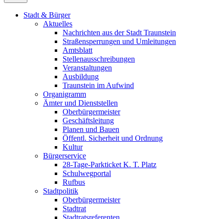
Stadt & Bürger
Aktuelles
Nachrichten aus der Stadt Traunstein
Straßensperrungen und Umleitungen
Amtsblatt
Stellenausschreibungen
Veranstaltungen
Ausbildung
Traunstein im Aufwind
Organigramm
Ämter und Dienststellen
Oberbürgermeister
Geschäftsleitung
Planen und Bauen
Öffentl. Sicherheit und Ordnung
Kultur
Bürgerservice
28-Tage-Parkticket K. T. Platz
Schulwegportal
Rufbus
Stadtpolitik
Oberbürgermeister
Stadtrat
Stadtratsreferenten