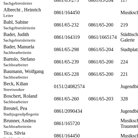
0861/65-273
0861/65-204
117
Sachgebietsleiter
Albrecht
,
Heinrich
0861/164450
Musiksc
Leiter
Babl
,
Sabine
0861/65-232
0861/65-200
219
Sachgebietsleiterin
Bader
,
Judith
Städtisc
0861/164319
0861/1665174
Galerie
Sachgebietsleiterin
Bader
,
Manuela
0861/65-298
0861/65-204
Stadtplat
Sachbearbeiterin
Bartolo
,
Stefano
0861/65-239
0861/65-200
224
Sachbearbeiter
Baumann
,
Wolfgang
0861/65-228
0861/65-200
221
Sachbearbeiter
Beck
,
Kilian
0151/24082574
Jugendb
Streetworker
Boschert
,
Roland
0861/65-260
0861/65-203
328
Sachbearbeiter
Breutel
,
Pea
0861/2090434
Jugendb
Stadtjugendpflegerin
Brunner
,
Andrea
Musiksc
0861/165720
Traunste
Sachbearbeiterin
Tica
,
Silvia
0861/164450
Musiksc