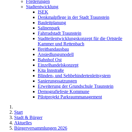
Förderungen
Stadtentwicklung
ISEK
Denkmalpflege in der Stadt Traunstein
Bauleitplanung
Salinenpark
Fahrradstadt Traunstein
Stadtteilentwicklungskonzept für die Ortsteile
Kammer und Rettenbach
Breitbandausbau
Ansiedlungsmodell
Bahnhof Ost
Einzelhandelskonzept
Kita Innstraße
Blinden- und Sehbehindertenleitsystem
Sanierungssatzungen
Erweiterung der Grundschule Traunstein
Demografiefeste Kommune
Pilotprojekt Parkraummanagement
Start
Stadt & Bürger
Aktuelles
Bürgerversammlungen 2026