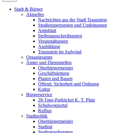
Stadt & Bürger
Aktuelles
Nachrichten aus der Stadt Traunstein
Straßensperrungen und Umleitungen
Amtsblatt
Stellenausschreibungen
Veranstaltungen
Ausbildung
Traunstein im Aufwind
Organigramm
Ämter und Dienststellen
Oberbürgermeister
Geschäftsleitung
Planen und Bauen
Öffentl. Sicherheit und Ordnung
Kultur
Bürgerservice
28-Tage-Parkticket K. T. Platz
Schulwegportal
Rufbus
Stadtpolitik
Oberbürgermeister
Stadtrat
Stadtratsreferenten