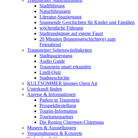
Traunsteiner Stadtführungen
Stadtführung
Naturführungen
Literatur-Spaziergang
Spannende Geschichten für Kinder und Familien
wöchentliche Führung
Stadtrundgänge auf eigene Faust
20 Minuten Brunnengeschichte(n) zum
Feierabend
Traunsteiner Sehenswürdigkeiten
Stadtspaziergang
Audio Guide
Traunstein smart erkunden
Lindl-Quiz
Stadtgeschichte
KULTSOMMER lässiges Open Air
Unterkunft finden
Anreise & Informationen
Parken in Traunstein
Prospektbestellung
Tourist-Information
Tourismuspartner
Die Region Chiemsee-Chiemgau
Museen & Ausstellungen
Veranstaltungen & Konzerte