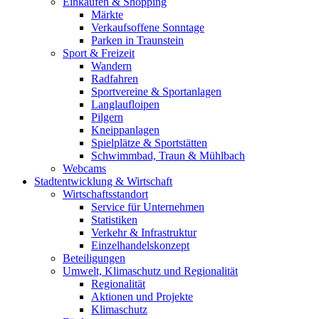
Einkaufen & Shopping
Märkte
Verkaufsoffene Sonntage
Parken in Traunstein
Sport & Freizeit
Wandern
Radfahren
Sportvereine & Sportanlagen
Langlaufloipen
Pilgern
Kneippanlagen
Spielplätze & Sportstätten
Schwimmbad, Traun & Mühlbach
Webcams
Stadtentwicklung & Wirtschaft
Wirtschaftsstandort
Service für Unternehmen
Statistiken
Verkehr & Infrastruktur
Einzelhandelskonzept
Beteiligungen
Umwelt, Klimaschutz und Regionalität
Regionalität
Aktionen und Projekte
Klimaschutz