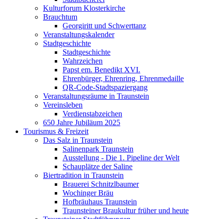
Kulturforum Klosterkirche
Brauchtum
Georgiritt und Schwerttanz
Veranstaltungskalender
Stadtgeschichte
Stadtgeschichte
Wahrzeichen
Papst em. Benedikt XVI.
Ehrenbürger, Ehrenring, Ehrenmedaille
QR-Code-Stadtspaziergang
Veranstaltungsräume in Traunstein
Vereinsleben
Verdienstabzeichen
650 Jahre Jubiläum 2025
Tourismus & Freizeit
Das Salz in Traunstein
Salinenpark Traunstein
Ausstellung - Die 1. Pipeline der Welt
Schauplätze der Saline
Biertradition in Traunstein
Brauerei Schnitzlbaumer
Wochinger Bräu
Hofbräuhaus Traunstein
Traunsteiner Braukultur früher und heute