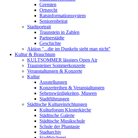
Gremien
Ortsrecht
Ratsinformationssystem
Seniorenbeirat
Stadtportrait
Traunstein in Zahlen
Partnerstädte
Geschichte
Aktion "...die im Dunkeln sieht man nicht"
Kultur & Brauchtum
KULTSOMMER lässiges Open Air
Traunsteiner Sommerkonzerte
Veranstaltungen & Konzerte
Kultur
Ausstellungen
Konzertreihen & Veranstaltungen
Sehenswürdigkeiten, Museen
Stadtführungen
Städtische Kultureinrichtungen
Kulturforum Klosterkirche
Städtische Galerie
Städtische Musikschule
Schule der Phantasie
Stadtarchiv
Stadtbücherei