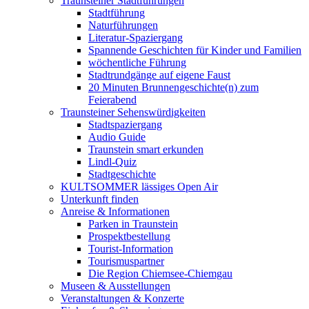
Traunsteiner Stadtführungen
Stadtführung
Naturführungen
Literatur-Spaziergang
Spannende Geschichten für Kinder und Familien
wöchentliche Führung
Stadtrundgänge auf eigene Faust
20 Minuten Brunnengeschichte(n) zum
Feierabend
Traunsteiner Sehenswürdigkeiten
Stadtspaziergang
Audio Guide
Traunstein smart erkunden
Lindl-Quiz
Stadtgeschichte
KULTSOMMER lässiges Open Air
Unterkunft finden
Anreise & Informationen
Parken in Traunstein
Prospektbestellung
Tourist-Information
Tourismuspartner
Die Region Chiemsee-Chiemgau
Museen & Ausstellungen
Veranstaltungen & Konzerte