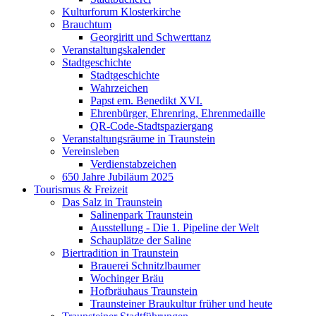
Kulturforum Klosterkirche
Brauchtum
Georgiritt und Schwerttanz
Veranstaltungskalender
Stadtgeschichte
Stadtgeschichte
Wahrzeichen
Papst em. Benedikt XVI.
Ehrenbürger, Ehrenring, Ehrenmedaille
QR-Code-Stadtspaziergang
Veranstaltungsräume in Traunstein
Vereinsleben
Verdienstabzeichen
650 Jahre Jubiläum 2025
Tourismus & Freizeit
Das Salz in Traunstein
Salinenpark Traunstein
Ausstellung - Die 1. Pipeline der Welt
Schauplätze der Saline
Biertradition in Traunstein
Brauerei Schnitzlbaumer
Wochinger Bräu
Hofbräuhaus Traunstein
Traunsteiner Braukultur früher und heute