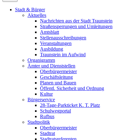
Stadt & Bürger
Aktuelles
Nachrichten aus der Stadt Traunstein
Straßensperrungen und Umleitungen
Amtsblatt
Stellenausschreibungen
Veranstaltungen
Ausbildung
Traunstein im Aufwind
Organigramm
Ämter und Dienststellen
Oberbürgermeister
Geschäftsleitung
Planen und Bauen
Öffentl. Sicherheit und Ordnung
Kultur
Bürgerservice
28-Tage-Parkticket K. T. Platz
Schulwegportal
Rufbus
Stadtpolitik
Oberbürgermeister
Stadtrat
Stadtratsreferenten