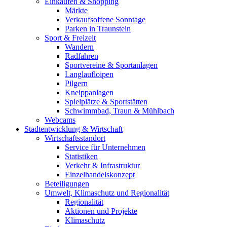
Einkaufen & Shopping
Märkte
Verkaufsoffene Sonntage
Parken in Traunstein
Sport & Freizeit
Wandern
Radfahren
Sportvereine & Sportanlagen
Langlaufloipen
Pilgern
Kneippanlagen
Spielplätze & Sportstätten
Schwimmbad, Traun & Mühlbach
Webcams
Stadtentwicklung & Wirtschaft
Wirtschaftsstandort
Service für Unternehmen
Statistiken
Verkehr & Infrastruktur
Einzelhandelskonzept
Beteiligungen
Umwelt, Klimaschutz und Regionalität
Regionalität
Aktionen und Projekte
Klimaschutz