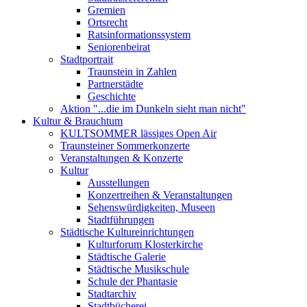
Gremien
Ortsrecht
Ratsinformationssystem
Seniorenbeirat
Stadtportrait
Traunstein in Zahlen
Partnerstädte
Geschichte
Aktion "...die im Dunkeln sieht man nicht"
Kultur & Brauchtum
KULTSOMMER lässiges Open Air
Traunsteiner Sommerkonzerte
Veranstaltungen & Konzerte
Kultur
Ausstellungen
Konzertreihen & Veranstaltungen
Sehenswürdigkeiten, Museen
Stadtführungen
Städtische Kultureinrichtungen
Kulturforum Klosterkirche
Städtische Galerie
Städtische Musikschule
Schule der Phantasie
Stadtarchiv
Stadtbücherei