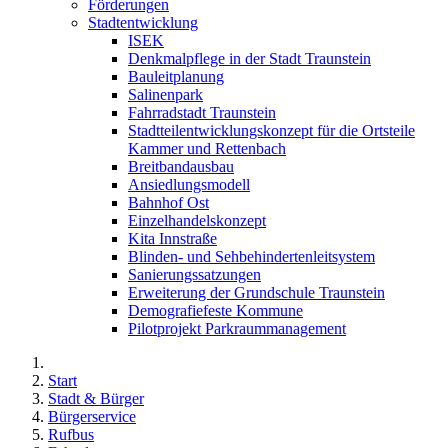
Förderungen
Stadtentwicklung
ISEK
Denkmalpflege in der Stadt Traunstein
Bauleitplanung
Salinenpark
Fahrradstadt Traunstein
Stadtteilentwicklungskonzept für die Ortsteile
Kammer und Rettenbach
Breitbandausbau
Ansiedlungsmodell
Bahnhof Ost
Einzelhandelskonzept
Kita Innstraße
Blinden- und Sehbehindertenleitsystem
Sanierungssatzungen
Erweiterung der Grundschule Traunstein
Demografiefeste Kommune
Pilotprojekt Parkraummanagement
Start
Stadt & Bürger
Bürgerservice
Rufbus