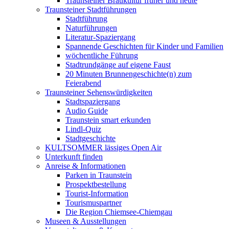
Traunsteiner Braukultur früher und heute
Traunsteiner Stadtführungen
Stadtführung
Naturführungen
Literatur-Spaziergang
Spannende Geschichten für Kinder und Familien
wöchentliche Führung
Stadtrundgänge auf eigene Faust
20 Minuten Brunnengeschichte(n) zum
Feierabend
Traunsteiner Sehenswürdigkeiten
Stadtspaziergang
Audio Guide
Traunstein smart erkunden
Lindl-Quiz
Stadtgeschichte
KULTSOMMER lässiges Open Air
Unterkunft finden
Anreise & Informationen
Parken in Traunstein
Prospektbestellung
Tourist-Information
Tourismuspartner
Die Region Chiemsee-Chiemgau
Museen & Ausstellungen