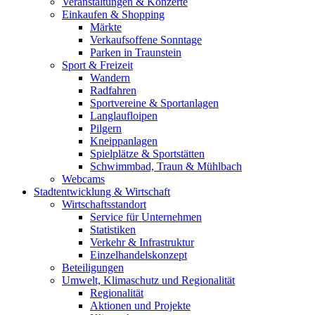
Veranstaltungen & Konzerte
Einkaufen & Shopping
Märkte
Verkaufsoffene Sonntage
Parken in Traunstein
Sport & Freizeit
Wandern
Radfahren
Sportvereine & Sportanlagen
Langlaufloipen
Pilgern
Kneippanlagen
Spielplätze & Sportstätten
Schwimmbad, Traun & Mühlbach
Webcams
Stadtentwicklung & Wirtschaft
Wirtschaftsstandort
Service für Unternehmen
Statistiken
Verkehr & Infrastruktur
Einzelhandelskonzept
Beteiligungen
Umwelt, Klimaschutz und Regionalität
Regionalität
Aktionen und Projekte