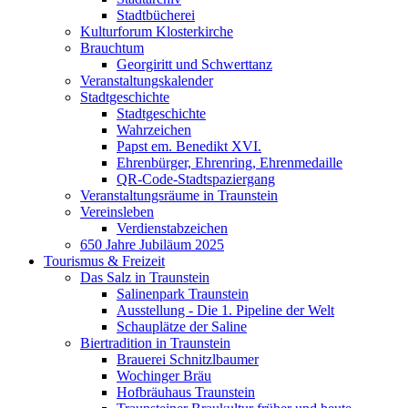
Stadtbücherei
Kulturforum Klosterkirche
Brauchtum
Georgiritt und Schwerttanz
Veranstaltungskalender
Stadtgeschichte
Stadtgeschichte
Wahrzeichen
Papst em. Benedikt XVI.
Ehrenbürger, Ehrenring, Ehrenmedaille
QR-Code-Stadtspaziergang
Veranstaltungsräume in Traunstein
Vereinsleben
Verdienstabzeichen
650 Jahre Jubiläum 2025
Tourismus & Freizeit
Das Salz in Traunstein
Salinenpark Traunstein
Ausstellung - Die 1. Pipeline der Welt
Schauplätze der Saline
Biertradition in Traunstein
Brauerei Schnitzlbaumer
Wochinger Bräu
Hofbräuhaus Traunstein