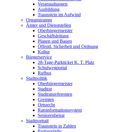
Veranstaltungen
Ausbildung
Traunstein im Aufwind
Organigramm
Ämter und Dienststellen
Oberbürgermeister
Geschäftsleitung
Planen und Bauen
Öffentl. Sicherheit und Ordnung
Kultur
Bürgerservice
28-Tage-Parkticket K. T. Platz
Schulwegportal
Rufbus
Stadtpolitik
Oberbürgermeister
Stadtrat
Stadtratsreferenten
Gremien
Ortsrecht
Ratsinformationssystem
Seniorenbeirat
Stadtportrait
Traunstein in Zahlen
Partnerstädte