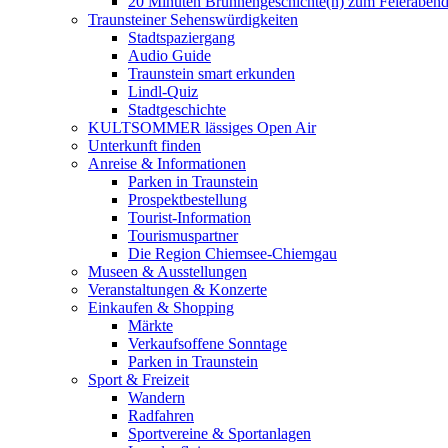
20 Minuten Brunnengeschichte(n) zum Feieraben
Traunsteiner Sehenswürdigkeiten
Stadtspaziergang
Audio Guide
Traunstein smart erkunden
Lindl-Quiz
Stadtgeschichte
KULTSOMMER lässiges Open Air
Unterkunft finden
Anreise & Informationen
Parken in Traunstein
Prospektbestellung
Tourist-Information
Tourismuspartner
Die Region Chiemsee-Chiemgau
Museen & Ausstellungen
Veranstaltungen & Konzerte
Einkaufen & Shopping
Märkte
Verkaufsoffene Sonntage
Parken in Traunstein
Sport & Freizeit
Wandern
Radfahren
Sportvereine & Sportanlagen