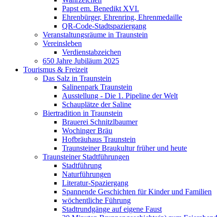
Papst em. Benedikt XVI.
Ehrenbürger, Ehrenring, Ehrenmedaille
QR-Code-Stadtspaziergang
Veranstaltungsräume in Traunstein
Vereinsleben
Verdienstabzeichen
650 Jahre Jubiläum 2025
Tourismus & Freizeit
Das Salz in Traunstein
Salinenpark Traunstein
Ausstellung - Die 1. Pipeline der Welt
Schauplätze der Saline
Biertradition in Traunstein
Brauerei Schnitzlbaumer
Wochinger Bräu
Hofbräuhaus Traunstein
Traunsteiner Braukultur früher und heute
Traunsteiner Stadtführungen
Stadtführung
Naturführungen
Literatur-Spaziergang
Spannende Geschichten für Kinder und Familien
wöchentliche Führung
Stadtrundgänge auf eigene Faust