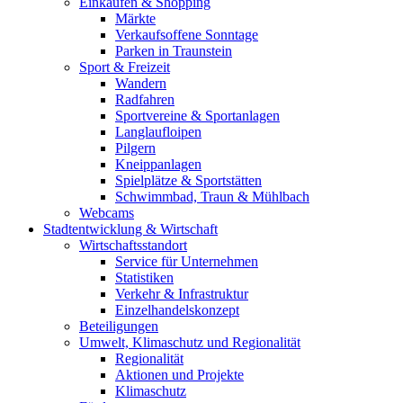
Einkaufen & Shopping
Märkte
Verkaufsoffene Sonntage
Parken in Traunstein
Sport & Freizeit
Wandern
Radfahren
Sportvereine & Sportanlagen
Langlaufloipen
Pilgern
Kneippanlagen
Spielplätze & Sportstätten
Schwimmbad, Traun & Mühlbach
Webcams
Stadtentwicklung & Wirtschaft
Wirtschaftsstandort
Service für Unternehmen
Statistiken
Verkehr & Infrastruktur
Einzelhandelskonzept
Beteiligungen
Umwelt, Klimaschutz und Regionalität
Regionalität
Aktionen und Projekte
Klimaschutz