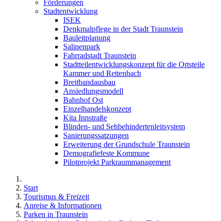
Förderungen
Stadtentwicklung
ISEK
Denkmalpflege in der Stadt Traunstein
Bauleitplanung
Salinenpark
Fahrradstadt Traunstein
Stadtteilentwicklungskonzept für die Ortsteile
Kammer und Rettenbach
Breitbandausbau
Ansiedlungsmodell
Bahnhof Ost
Einzelhandelskonzept
Kita Innstraße
Blinden- und Sehbehindertenleitsystem
Sanierungssatzungen
Erweiterung der Grundschule Traunstein
Demografiefeste Kommune
Pilotprojekt Parkraummanagement
Start
Tourismus & Freizeit
Anreise & Informationen
Parken in Traunstein