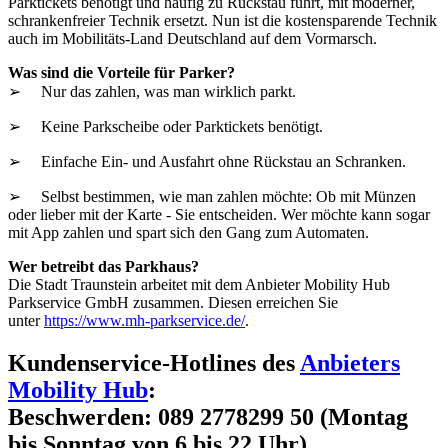
Parktickets benötigt und häufig zu Rückstau führt, mit moderner,
schrankenfreier Technik ersetzt. Nun ist die kostensparende Technik
auch im Mobilitäts-Land Deutschland auf dem Vormarsch.
Was sind die Vorteile für Parker?
➢ Nur das zahlen, was man wirklich parkt.
➢ Keine Parkscheibe oder Parktickets benötigt.
➢ Einfache Ein- und Ausfahrt ohne Rückstau an Schranken.
➢ Selbst bestimmen, wie man zahlen möchte: Ob mit Münzen
oder lieber mit der Karte - Sie entscheiden. Wer möchte kann sogar
mit App zahlen und spart sich den Gang zum Automaten.
Wer betreibt das Parkhaus?
Die Stadt Traunstein arbeitet mit dem Anbieter Mobility Hub
Parkservice GmbH zusammen. Diesen erreichen Sie
unter
https://www.mh-parkservice.de/
.
Kundenservice-Hotlines des
Anbieters
Mobility Hub
:
Beschwerden: 089 2778299 50 (Montag
bis Sonntag von 6 bis 22 Uhr)