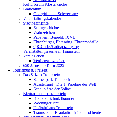
Kulturforum Klosterkirche
Brauchtum
Georgiritt und Schwerttanz
Veranstaltungskalender
Stadtgeschichte
Stadtgeschichte
Wahrzeichen
Papst em. Benedikt XVI.
Ehrenbürger, Ehrenring, Ehrenmedaille
QR-Code-Stadtspaziergang
Veranstaltungsräume in Traunstein
Vereinsleben
Verdienstabzeichen
650 Jahre Jubiläum 2025
Tourismus & Freizeit
Das Salz in Traunstein
Salinenpark Traunstein
Ausstellung - Die 1. Pipeline der Welt
Schauplätze der Saline
Biertradition in Traunstein
Brauerei Schnitzlbaumer
Wochinger Bräu
Hofbräuhaus Traunstein
Traunsteiner Braukultur früher und heute