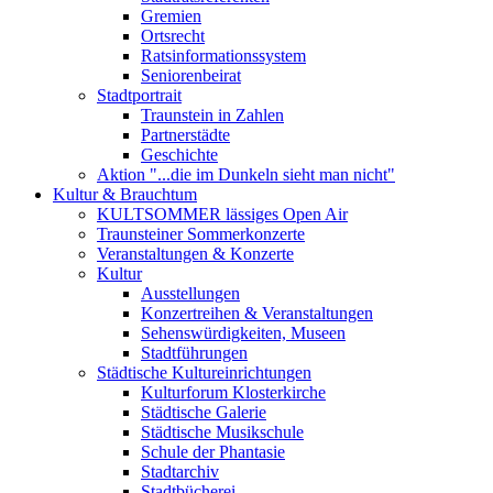
Gremien
Ortsrecht
Ratsinformationssystem
Seniorenbeirat
Stadtportrait
Traunstein in Zahlen
Partnerstädte
Geschichte
Aktion "...die im Dunkeln sieht man nicht"
Kultur & Brauchtum
KULTSOMMER lässiges Open Air
Traunsteiner Sommerkonzerte
Veranstaltungen & Konzerte
Kultur
Ausstellungen
Konzertreihen & Veranstaltungen
Sehenswürdigkeiten, Museen
Stadtführungen
Städtische Kultureinrichtungen
Kulturforum Klosterkirche
Städtische Galerie
Städtische Musikschule
Schule der Phantasie
Stadtarchiv
Stadtbücherei