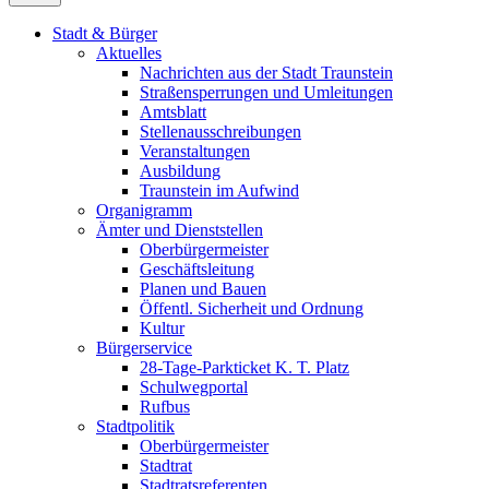
Stadt & Bürger
Aktuelles
Nachrichten aus der Stadt Traunstein
Straßensperrungen und Umleitungen
Amtsblatt
Stellenausschreibungen
Veranstaltungen
Ausbildung
Traunstein im Aufwind
Organigramm
Ämter und Dienststellen
Oberbürgermeister
Geschäftsleitung
Planen und Bauen
Öffentl. Sicherheit und Ordnung
Kultur
Bürgerservice
28-Tage-Parkticket K. T. Platz
Schulwegportal
Rufbus
Stadtpolitik
Oberbürgermeister
Stadtrat
Stadtratsreferenten