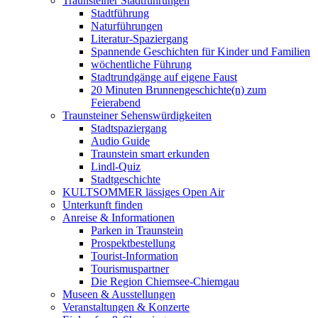
Traunsteiner Stadtführungen
Stadtführung
Naturführungen
Literatur-Spaziergang
Spannende Geschichten für Kinder und Familien
wöchentliche Führung
Stadtrundgänge auf eigene Faust
20 Minuten Brunnengeschichte(n) zum
Feierabend
Traunsteiner Sehenswürdigkeiten
Stadtspaziergang
Audio Guide
Traunstein smart erkunden
Lindl-Quiz
Stadtgeschichte
KULTSOMMER lässiges Open Air
Unterkunft finden
Anreise & Informationen
Parken in Traunstein
Prospektbestellung
Tourist-Information
Tourismuspartner
Die Region Chiemsee-Chiemgau
Museen & Ausstellungen
Veranstaltungen & Konzerte