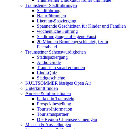
Traunsteiner Braukultur früher und heute
Traunsteiner Stadtführungen
Stadtführung
Naturführungen
Literatur-Spaziergang
Spannende Geschichten für Kinder und Familien
wöchentliche Führung
Stadtrundgänge auf eigene Faust
20 Minuten Brunnengeschichte(n) zum
Feierabend
Traunsteiner Sehenswürdigkeiten
Stadtspaziergang
Audio Guide
Traunstein smart erkunden
Lindl-Quiz
Stadtgeschichte
KULTSOMMER lässiges Open Air
Unterkunft finden
Anreise & Informationen
Parken in Traunstein
Prospektbestellung
Tourist-Information
Tourismuspartner
Die Region Chiemsee-Chiemgau
Museen & Ausstellungen