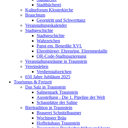
Stadtbücherei
Kulturforum Klosterkirche
Brauchtum
Georgiritt und Schwerttanz
Veranstaltungskalender
Stadtgeschichte
Stadtgeschichte
Wahrzeichen
Papst em. Benedikt XVI.
Ehrenbürger, Ehrenring, Ehrenmedaille
QR-Code-Stadtspaziergang
Veranstaltungsräume in Traunstein
Vereinsleben
Verdienstabzeichen
650 Jahre Jubiläum 2025
Tourismus & Freizeit
Das Salz in Traunstein
Salinenpark Traunstein
Ausstellung - Die 1. Pipeline der Welt
Schauplätze der Saline
Biertradition in Traunstein
Brauerei Schnitzlbaumer
Wochinger Bräu
Hofbräuhaus Traunstein