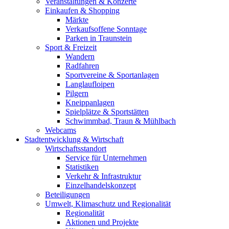
Veranstaltungen & Konzerte
Einkaufen & Shopping
Märkte
Verkaufsoffene Sonntage
Parken in Traunstein
Sport & Freizeit
Wandern
Radfahren
Sportvereine & Sportanlagen
Langlaufloipen
Pilgern
Kneippanlagen
Spielplätze & Sportstätten
Schwimmbad, Traun & Mühlbach
Webcams
Stadtentwicklung & Wirtschaft
Wirtschaftsstandort
Service für Unternehmen
Statistiken
Verkehr & Infrastruktur
Einzelhandelskonzept
Beteiligungen
Umwelt, Klimaschutz und Regionalität
Regionalität
Aktionen und Projekte