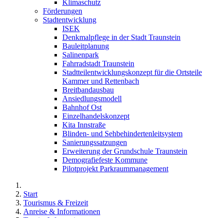
Klimaschutz
Förderungen
Stadtentwicklung
ISEK
Denkmalpflege in der Stadt Traunstein
Bauleitplanung
Salinenpark
Fahrradstadt Traunstein
Stadtteilentwicklungskonzept für die Ortsteile
Kammer und Rettenbach
Breitbandausbau
Ansiedlungsmodell
Bahnhof Ost
Einzelhandelskonzept
Kita Innstraße
Blinden- und Sehbehindertenleitsystem
Sanierungssatzungen
Erweiterung der Grundschule Traunstein
Demografiefeste Kommune
Pilotprojekt Parkraummanagement
Start
Tourismus & Freizeit
Anreise & Informationen