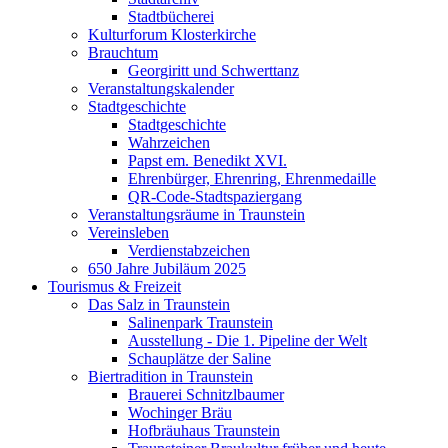
Stadtbücherei
Kulturforum Klosterkirche
Brauchtum
Georgiritt und Schwerttanz
Veranstaltungskalender
Stadtgeschichte
Stadtgeschichte
Wahrzeichen
Papst em. Benedikt XVI.
Ehrenbürger, Ehrenring, Ehrenmedaille
QR-Code-Stadtspaziergang
Veranstaltungsräume in Traunstein
Vereinsleben
Verdienstabzeichen
650 Jahre Jubiläum 2025
Tourismus & Freizeit
Das Salz in Traunstein
Salinenpark Traunstein
Ausstellung - Die 1. Pipeline der Welt
Schauplätze der Saline
Biertradition in Traunstein
Brauerei Schnitzlbaumer
Wochinger Bräu
Hofbräuhaus Traunstein