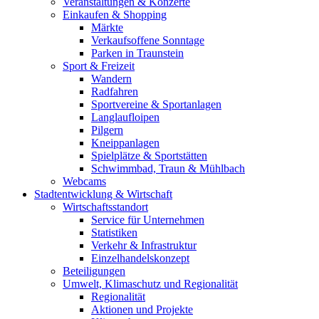
Veranstaltungen & Konzerte
Einkaufen & Shopping
Märkte
Verkaufsoffene Sonntage
Parken in Traunstein
Sport & Freizeit
Wandern
Radfahren
Sportvereine & Sportanlagen
Langlaufloipen
Pilgern
Kneippanlagen
Spielplätze & Sportstätten
Schwimmbad, Traun & Mühlbach
Webcams
Stadtentwicklung & Wirtschaft
Wirtschaftsstandort
Service für Unternehmen
Statistiken
Verkehr & Infrastruktur
Einzelhandelskonzept
Beteiligungen
Umwelt, Klimaschutz und Regionalität
Regionalität
Aktionen und Projekte