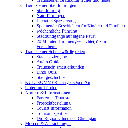
Traunsteiner Braukultur früher und heute
Traunsteiner Stadtführungen
Stadtführung
Naturführungen
Literatur-Spaziergang
Spannende Geschichten für Kinder und Familien
wöchentliche Führung
Stadtrundgänge auf eigene Faust
20 Minuten Brunnengeschichte(n) zum
Feierabend
Traunsteiner Sehenswürdigkeiten
Stadtspaziergang
Audio Guide
Traunstein smart erkunden
Lindl-Quiz
Stadtgeschichte
KULTSOMMER lässiges Open Air
Unterkunft finden
Anreise & Informationen
Parken in Traunstein
Prospektbestellung
Tourist-Information
Tourismuspartner
Die Region Chiemsee-Chiemgau
Museen & Ausstellungen