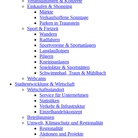
Veranstaltungen & Konzerte
Einkaufen & Shopping
Märkte
Verkaufsoffene Sonntage
Parken in Traunstein
Sport & Freizeit
Wandern
Radfahren
Sportvereine & Sportanlagen
Langlaufloipen
Pilgern
Kneippanlagen
Spielplätze & Sportstätten
Schwimmbad, Traun & Mühlbach
Webcams
Stadtentwicklung & Wirtschaft
Wirtschaftsstandort
Service für Unternehmen
Statistiken
Verkehr & Infrastruktur
Einzelhandelskonzept
Beteiligungen
Umwelt, Klimaschutz und Regionalität
Regionalität
Aktionen und Projekte