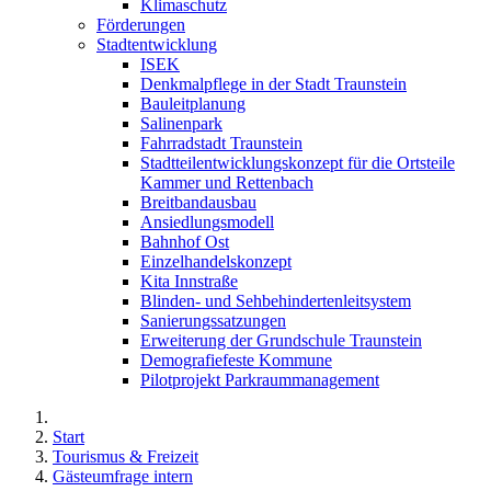
Klimaschutz
Förderungen
Stadtentwicklung
ISEK
Denkmalpflege in der Stadt Traunstein
Bauleitplanung
Salinenpark
Fahrradstadt Traunstein
Stadtteilentwicklungskonzept für die Ortsteile
Kammer und Rettenbach
Breitbandausbau
Ansiedlungsmodell
Bahnhof Ost
Einzelhandelskonzept
Kita Innstraße
Blinden- und Sehbehindertenleitsystem
Sanierungssatzungen
Erweiterung der Grundschule Traunstein
Demografiefeste Kommune
Pilotprojekt Parkraummanagement
Start
Tourismus & Freizeit
Gästeumfrage intern