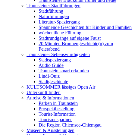
Traunsteiner Braukultur früher und heute
Traunsteiner Stadtführungen
Stadtführung
Naturführungen
Literatur-Spaziergang
Spannende Geschichten für Kinder und Familien
wöchentliche Führung
Stadtrundgänge auf eigene Faust
20 Minuten Brunnengeschichte(n) zum
Feierabend
Traunsteiner Sehenswürdigkeiten
Stadtspaziergang
Audio Guide
Traunstein smart erkunden
Lindl-Quiz
Stadtgeschichte
KULTSOMMER lässiges Open Air
Unterkunft finden
Anreise & Informationen
Parken in Traunstein
Prospektbestellung
Tourist-Information
Tourismuspartner
Die Region Chiemsee-Chiemgau
Museen & Ausstellungen