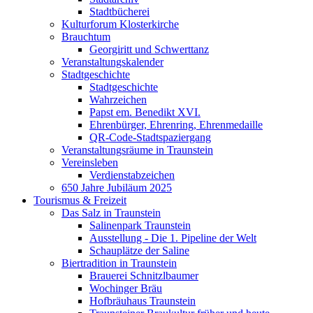
Stadtbücherei
Kulturforum Klosterkirche
Brauchtum
Georgiritt und Schwerttanz
Veranstaltungskalender
Stadtgeschichte
Stadtgeschichte
Wahrzeichen
Papst em. Benedikt XVI.
Ehrenbürger, Ehrenring, Ehrenmedaille
QR-Code-Stadtspaziergang
Veranstaltungsräume in Traunstein
Vereinsleben
Verdienstabzeichen
650 Jahre Jubiläum 2025
Tourismus & Freizeit
Das Salz in Traunstein
Salinenpark Traunstein
Ausstellung - Die 1. Pipeline der Welt
Schauplätze der Saline
Biertradition in Traunstein
Brauerei Schnitzlbaumer
Wochinger Bräu
Hofbräuhaus Traunstein