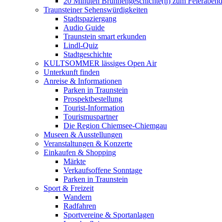
20 Minuten Brunnengeschichte(n) zum Feieraben
Traunsteiner Sehenswürdigkeiten
Stadtspaziergang
Audio Guide
Traunstein smart erkunden
Lindl-Quiz
Stadtgeschichte
KULTSOMMER lässiges Open Air
Unterkunft finden
Anreise & Informationen
Parken in Traunstein
Prospektbestellung
Tourist-Information
Tourismuspartner
Die Region Chiemsee-Chiemgau
Museen & Ausstellungen
Veranstaltungen & Konzerte
Einkaufen & Shopping
Märkte
Verkaufsoffene Sonntage
Parken in Traunstein
Sport & Freizeit
Wandern
Radfahren
Sportvereine & Sportanlagen