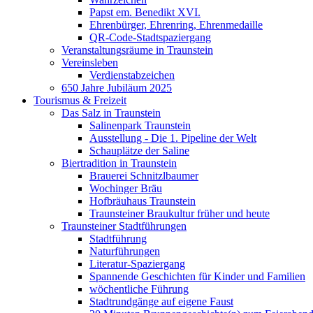
Papst em. Benedikt XVI.
Ehrenbürger, Ehrenring, Ehrenmedaille
QR-Code-Stadtspaziergang
Veranstaltungsräume in Traunstein
Vereinsleben
Verdienstabzeichen
650 Jahre Jubiläum 2025
Tourismus & Freizeit
Das Salz in Traunstein
Salinenpark Traunstein
Ausstellung - Die 1. Pipeline der Welt
Schauplätze der Saline
Biertradition in Traunstein
Brauerei Schnitzlbaumer
Wochinger Bräu
Hofbräuhaus Traunstein
Traunsteiner Braukultur früher und heute
Traunsteiner Stadtführungen
Stadtführung
Naturführungen
Literatur-Spaziergang
Spannende Geschichten für Kinder und Familien
wöchentliche Führung
Stadtrundgänge auf eigene Faust