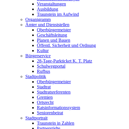
Veranstaltungen
Ausbildung
Traunstein im Aufwind
Organigramm
Ämter und Dienststellen
Oberbürgermeister
Geschäftsleitung
Planen und Bauen
Öffentl. Sicherheit und Ordnung
Kultur
Bürgerservice
28-Tage-Parkticket K. T. Platz
Schulwegportal
Rufbus
Stadtpolitik
Oberbürgermeister
Stadtrat
Stadtratsreferenten
Gremien
Ortsrecht
Ratsinformationssystem
Seniorenbeirat
Stadtportrait
Traunstein in Zahlen
Partnerstädte