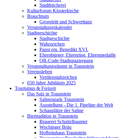
Stadtbücherei
Kulturforum Klosterkirche
Brauchtum
Georgiritt und Schwerttanz
Veranstaltungskalender
Stadtgeschichte
Stadtgeschichte
Wahrzeichen
Papst em. Benedikt XVI.
Ehrenbürger, Ehrenring, Ehrenmedaille
QR-Code-Stadtspaziergang
Veranstaltungsräume in Traunstein
Vereinsleben
Verdienstabzeichen
650 Jahre Jubiläum 2025
Tourismus & Freizeit
Das Salz in Traunstein
Salinenpark Traunstein
Ausstellung - Die 1. Pipeline der Welt
Schauplätze der Saline
Biertradition in Traunstein
Brauerei Schnitzlbaumer
Wochinger Bräu
Hofbräuhaus Traunstein