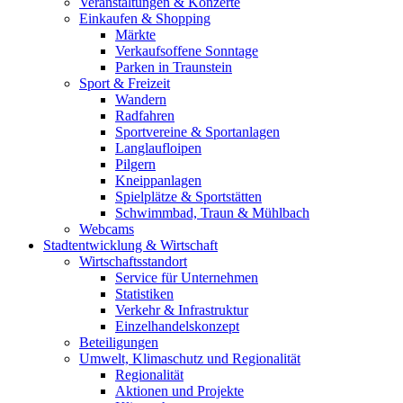
Veranstaltungen & Konzerte
Einkaufen & Shopping
Märkte
Verkaufsoffene Sonntage
Parken in Traunstein
Sport & Freizeit
Wandern
Radfahren
Sportvereine & Sportanlagen
Langlaufloipen
Pilgern
Kneippanlagen
Spielplätze & Sportstätten
Schwimmbad, Traun & Mühlbach
Webcams
Stadtentwicklung & Wirtschaft
Wirtschaftsstandort
Service für Unternehmen
Statistiken
Verkehr & Infrastruktur
Einzelhandelskonzept
Beteiligungen
Umwelt, Klimaschutz und Regionalität
Regionalität
Aktionen und Projekte