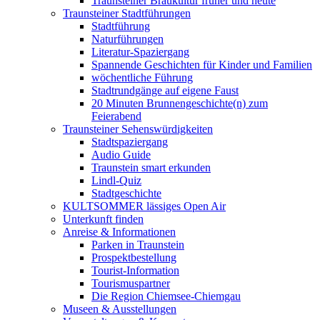
Traunsteiner Braukultur früher und heute
Traunsteiner Stadtführungen
Stadtführung
Naturführungen
Literatur-Spaziergang
Spannende Geschichten für Kinder und Familien
wöchentliche Führung
Stadtrundgänge auf eigene Faust
20 Minuten Brunnengeschichte(n) zum
Feierabend
Traunsteiner Sehenswürdigkeiten
Stadtspaziergang
Audio Guide
Traunstein smart erkunden
Lindl-Quiz
Stadtgeschichte
KULTSOMMER lässiges Open Air
Unterkunft finden
Anreise & Informationen
Parken in Traunstein
Prospektbestellung
Tourist-Information
Tourismuspartner
Die Region Chiemsee-Chiemgau
Museen & Ausstellungen