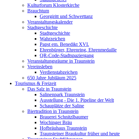
Kulturforum Klosterkirche
Brauchtum
Georgiritt und Schwerttanz
Veranstaltungskalender
Stadtgeschichte
Stadtgeschichte
Wahrzeichen
Papst em. Benedikt XVI.
Ehrenbürger, Ehrenring, Ehrenmedaille
QR-Code-Stadtspaziergang
Veranstaltungsräume in Traunstein
Vereinsleben
Verdienstabzeichen
650 Jahre Jubiläum 2025
Tourismus & Freizeit
Das Salz in Traunstein
Salinenpark Traunstein
Ausstellung - Die 1. Pipeline der Welt
Schauplätze der Saline
Biertradition in Traunstein
Brauerei Schnitzlbaumer
Wochinger Bräu
Hofbräuhaus Traunstein
Traunsteiner Braukultur früher und heute