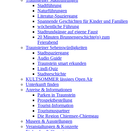
Traunsteiner Stadtführungen
Stadtführung
Naturführungen
Literatur-Spaziergang
Spannende Geschichten für Kinder und Familien
wöchentliche Führung
Stadtrundgänge auf eigene Faust
20 Minuten Brunnengeschichte(n) zum
Feierabend
Traunsteiner Sehenswürdigkeiten
Stadtspaziergang
Audio Guide
Traunstein smart erkunden
Lindl-Quiz
Stadtgeschichte
KULTSOMMER lässiges Open Air
Unterkunft finden
Anreise & Informationen
Parken in Traunstein
Prospektbestellung
Tourist-Information
Tourismuspartner
Die Region Chiemsee-Chiemgau
Museen & Ausstellungen
Veranstaltungen & Konzerte