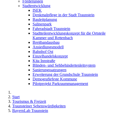
Förderungen
Stadtentwicklung
ISEK
Denkmalpflege in der Stadt Traunstein
Bauleitplanung
Salinenpark
Fahrradstadt Traunstein
Stadtteilentwicklungskonzept für die Ortsteile
Kammer und Rettenbach
Breitbandausbau
Ansiedlungsmodell
Bahnhof Ost
Einzelhandelskonzept
Kita Innstraße
Blinden- und Sehbehindertenleitsystem
Sanierungssatzungen
Erweiterung der Grundschule Traunstein
Demografiefeste Kommune
Pilotprojekt Parkraummanagement
Start
Tourismus & Freizeit
Traunsteiner Sehenswürdigkeiten
BayernLab Traunstein