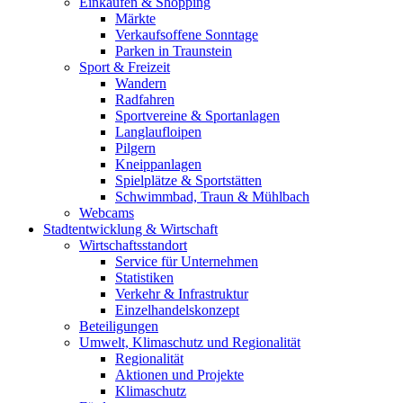
Einkaufen & Shopping
Märkte
Verkaufsoffene Sonntage
Parken in Traunstein
Sport & Freizeit
Wandern
Radfahren
Sportvereine & Sportanlagen
Langlaufloipen
Pilgern
Kneippanlagen
Spielplätze & Sportstätten
Schwimmbad, Traun & Mühlbach
Webcams
Stadtentwicklung & Wirtschaft
Wirtschaftsstandort
Service für Unternehmen
Statistiken
Verkehr & Infrastruktur
Einzelhandelskonzept
Beteiligungen
Umwelt, Klimaschutz und Regionalität
Regionalität
Aktionen und Projekte
Klimaschutz