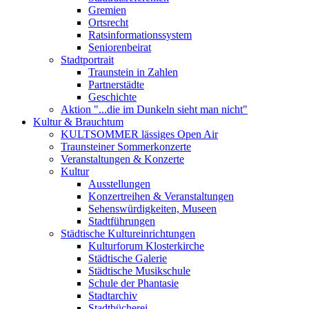
Gremien
Ortsrecht
Ratsinformationssystem
Seniorenbeirat
Stadtportrait
Traunstein in Zahlen
Partnerstädte
Geschichte
Aktion "...die im Dunkeln sieht man nicht"
Kultur & Brauchtum
KULTSOMMER lässiges Open Air
Traunsteiner Sommerkonzerte
Veranstaltungen & Konzerte
Kultur
Ausstellungen
Konzertreihen & Veranstaltungen
Sehenswürdigkeiten, Museen
Stadtführungen
Städtische Kultureinrichtungen
Kulturforum Klosterkirche
Städtische Galerie
Städtische Musikschule
Schule der Phantasie
Stadtarchiv
Stadtbücherei