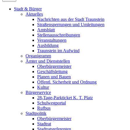
Stadt & Bürger
Aktuelles
Nachrichten aus der Stadt Traunstein
Straßensperrungen und Umleitungen
Amtsblatt
Stellenausschreibungen
Veranstaltungen
Ausbildung
Traunstein im Aufwind
Organigramm
Ämter und Dienststellen
Oberbürgermeister
Geschäftsleitung
Planen und Bauen
Öffentl. Sicherheit und Ordnung
Kultur
Bürgerservice
28-Tage-Parkticket K. T. Platz
Schulwegportal
Rufbus
Stadtpolitik
Oberbürgermeister
Stadtrat
Stadtratsreferenten