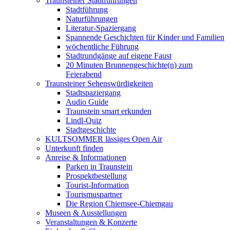
Traunsteiner Stadtführungen
Stadtführung
Naturführungen
Literatur-Spaziergang
Spannende Geschichten für Kinder und Familien
wöchentliche Führung
Stadtrundgänge auf eigene Faust
20 Minuten Brunnengeschichte(n) zum
Feierabend
Traunsteiner Sehenswürdigkeiten
Stadtspaziergang
Audio Guide
Traunstein smart erkunden
Lindl-Quiz
Stadtgeschichte
KULTSOMMER lässiges Open Air
Unterkunft finden
Anreise & Informationen
Parken in Traunstein
Prospektbestellung
Tourist-Information
Tourismuspartner
Die Region Chiemsee-Chiemgau
Museen & Ausstellungen
Veranstaltungen & Konzerte