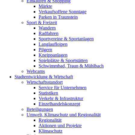
Einkaufen & Shopping
Märkte
Verkaufsoffene Sonntage
Parken in Traunstein
Sport & Freizeit
Wandern
Radfahren
Sportvereine & Sportanlagen
Langlaufloipen
Pilgern
Kneippanlagen
Spielplätze & Sportstätten
Schwimmbad, Traun & Mühlbach
Webcams
Stadtentwicklung & Wirtschaft
Wirtschaftsstandort
Service für Unternehmen
Statistiken
Verkehr & Infrastruktur
Einzelhandelskonzept
Beteiligungen
Umwelt, Klimaschutz und Regionalität
Regionalität
Aktionen und Projekte
Klimaschutz