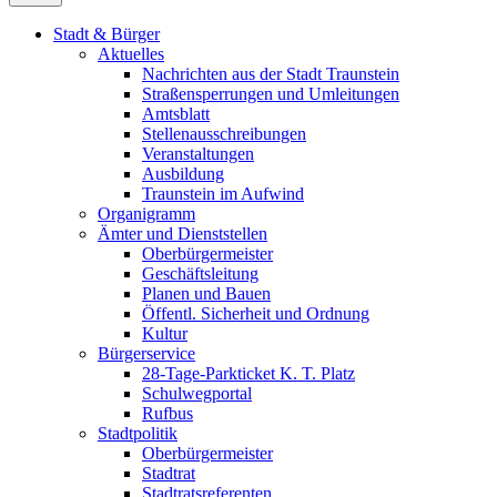
Stadt & Bürger
Aktuelles
Nachrichten aus der Stadt Traunstein
Straßensperrungen und Umleitungen
Amtsblatt
Stellenausschreibungen
Veranstaltungen
Ausbildung
Traunstein im Aufwind
Organigramm
Ämter und Dienststellen
Oberbürgermeister
Geschäftsleitung
Planen und Bauen
Öffentl. Sicherheit und Ordnung
Kultur
Bürgerservice
28-Tage-Parkticket K. T. Platz
Schulwegportal
Rufbus
Stadtpolitik
Oberbürgermeister
Stadtrat
Stadtratsreferenten