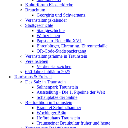
Kulturforum Klosterkirche
Brauchtum
Georgiritt und Schwerttanz
Veranstaltungskalender
Stadtgeschichte
Stadtgeschichte
Wahrzeichen
Papst em. Benedikt XVI.
Ehrenbürger, Ehrenring, Ehrenmedaille
QR-Code-Stadtspaziergang
Veranstaltungsräume in Traunstein
Vereinsleben
Verdienstabzeichen
650 Jahre Jubiläum 2025
Tourismus & Freizeit
Das Salz in Traunstein
Salinenpark Traunstein
Ausstellung - Die 1. Pipeline der Welt
Schauplätze der Saline
Biertradition in Traunstein
Brauerei Schnitzlbaumer
Wochinger Bräu
Hofbräuhaus Traunstein
Traunsteiner Braukultur früher und heute