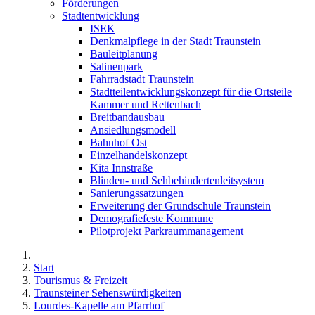
Förderungen
Stadtentwicklung
ISEK
Denkmalpflege in der Stadt Traunstein
Bauleitplanung
Salinenpark
Fahrradstadt Traunstein
Stadtteilentwicklungskonzept für die Ortsteile
Kammer und Rettenbach
Breitbandausbau
Ansiedlungsmodell
Bahnhof Ost
Einzelhandelskonzept
Kita Innstraße
Blinden- und Sehbehindertenleitsystem
Sanierungssatzungen
Erweiterung der Grundschule Traunstein
Demografiefeste Kommune
Pilotprojekt Parkraummanagement
Start
Tourismus & Freizeit
Traunsteiner Sehenswürdigkeiten
Lourdes-Kapelle am Pfarrhof