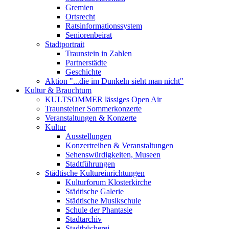
Gremien
Ortsrecht
Ratsinformationssystem
Seniorenbeirat
Stadtportrait
Traunstein in Zahlen
Partnerstädte
Geschichte
Aktion "...die im Dunkeln sieht man nicht"
Kultur & Brauchtum
KULTSOMMER lässiges Open Air
Traunsteiner Sommerkonzerte
Veranstaltungen & Konzerte
Kultur
Ausstellungen
Konzertreihen & Veranstaltungen
Sehenswürdigkeiten, Museen
Stadtführungen
Städtische Kultureinrichtungen
Kulturforum Klosterkirche
Städtische Galerie
Städtische Musikschule
Schule der Phantasie
Stadtarchiv
Stadtbücherei