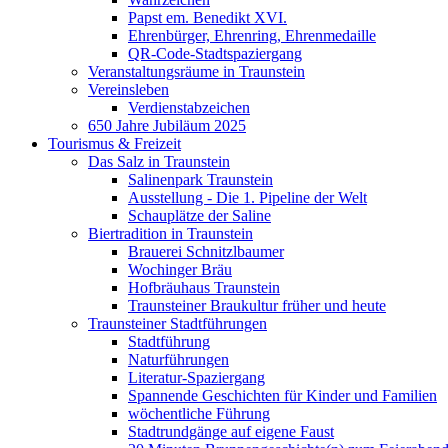
Papst em. Benedikt XVI.
Ehrenbürger, Ehrenring, Ehrenmedaille
QR-Code-Stadtspaziergang
Veranstaltungsräume in Traunstein
Vereinsleben
Verdienstabzeichen
650 Jahre Jubiläum 2025
Tourismus & Freizeit
Das Salz in Traunstein
Salinenpark Traunstein
Ausstellung - Die 1. Pipeline der Welt
Schauplätze der Saline
Biertradition in Traunstein
Brauerei Schnitzlbaumer
Wochinger Bräu
Hofbräuhaus Traunstein
Traunsteiner Braukultur früher und heute
Traunsteiner Stadtführungen
Stadtführung
Naturführungen
Literatur-Spaziergang
Spannende Geschichten für Kinder und Familien
wöchentliche Führung
Stadtrundgänge auf eigene Faust