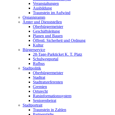
Veranstaltungen
Ausbildung
Traunstein im Aufwind
Organigramm
Ämter und Dienststellen
Oberbürgermeister
Geschäftsleitung
Planen und Bauen
Öffentl. Sicherheit und Ordnung
Kultur
Bürgerservice
28-Tage-Parkticket K. T. Platz
Schulwegportal
Rufbus
Stadtpolitik
Oberbürgermeister
Stadtrat
Stadtratsreferenten
Gremien
Ortsrecht
Ratsinformationssystem
Seniorenbeirat
Stadtportrait
Traunstein in Zahlen
Partnerstädte