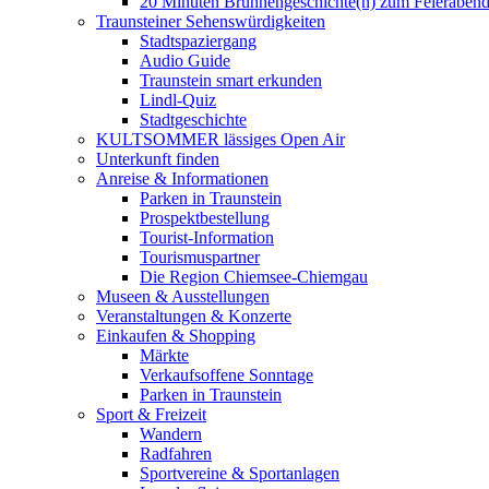
20 Minuten Brunnengeschichte(n) zum Feieraben
Traunsteiner Sehenswürdigkeiten
Stadtspaziergang
Audio Guide
Traunstein smart erkunden
Lindl-Quiz
Stadtgeschichte
KULTSOMMER lässiges Open Air
Unterkunft finden
Anreise & Informationen
Parken in Traunstein
Prospektbestellung
Tourist-Information
Tourismuspartner
Die Region Chiemsee-Chiemgau
Museen & Ausstellungen
Veranstaltungen & Konzerte
Einkaufen & Shopping
Märkte
Verkaufsoffene Sonntage
Parken in Traunstein
Sport & Freizeit
Wandern
Radfahren
Sportvereine & Sportanlagen