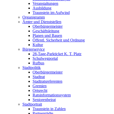
Veranstaltungen
Ausbildung
Traunstein im Aufwind
Organigramm
Ämter und Dienststellen
Oberbürgermeister
Geschäftsleitung
Planen und Bauen
Öffentl. Sicherheit und Ordnung
Kultur
Bürgerservice
28-Tage-Parkticket K. T. Platz
Schulwegportal
Rufbus
Stadtpolitik
Oberbürgermeister
Stadtrat
Stadtratsreferenten
Gremien
Ortsrecht
Ratsinformationssystem
Seniorenbeirat
Stadtportrait
Traunstein in Zahlen
Partnerstädte