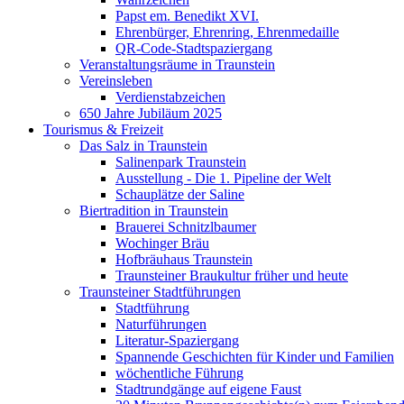
Papst em. Benedikt XVI.
Ehrenbürger, Ehrenring, Ehrenmedaille
QR-Code-Stadtspaziergang
Veranstaltungsräume in Traunstein
Vereinsleben
Verdienstabzeichen
650 Jahre Jubiläum 2025
Tourismus & Freizeit
Das Salz in Traunstein
Salinenpark Traunstein
Ausstellung - Die 1. Pipeline der Welt
Schauplätze der Saline
Biertradition in Traunstein
Brauerei Schnitzlbaumer
Wochinger Bräu
Hofbräuhaus Traunstein
Traunsteiner Braukultur früher und heute
Traunsteiner Stadtführungen
Stadtführung
Naturführungen
Literatur-Spaziergang
Spannende Geschichten für Kinder und Familien
wöchentliche Führung
Stadtrundgänge auf eigene Faust