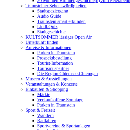
20 Minuten Brunnengeschichte(n) zum Feieraben
Traunsteiner Sehenswürdigkeiten
Stadtspaziergang
Audio Guide
Traunstein smart erkunden
Lindl-Quiz
Stadtgeschichte
KULTSOMMER lässiges Open Air
Unterkunft finden
Anreise & Informationen
Parken in Traunstein
Prospektbestellung
Tourist-Information
Tourismuspartner
Die Region Chiemsee-Chiemgau
Museen & Ausstellungen
Veranstaltungen & Konzerte
Einkaufen & Shopping
Märkte
Verkaufsoffene Sonntage
Parken in Traunstein
Sport & Freizeit
Wandern
Radfahren
Sportvereine & Sportanlagen