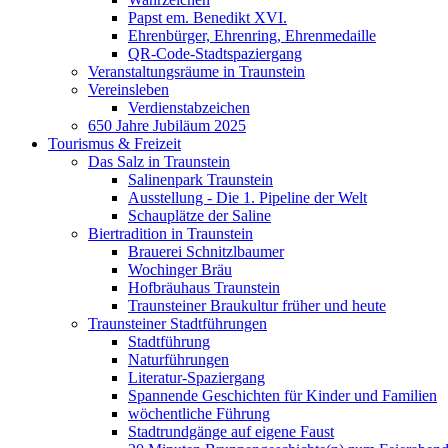
Papst em. Benedikt XVI.
Ehrenbürger, Ehrenring, Ehrenmedaille
QR-Code-Stadtspaziergang
Veranstaltungsräume in Traunstein
Vereinsleben
Verdienstabzeichen
650 Jahre Jubiläum 2025
Tourismus & Freizeit
Das Salz in Traunstein
Salinenpark Traunstein
Ausstellung - Die 1. Pipeline der Welt
Schauplätze der Saline
Biertradition in Traunstein
Brauerei Schnitzlbaumer
Wochinger Bräu
Hofbräuhaus Traunstein
Traunsteiner Braukultur früher und heute
Traunsteiner Stadtführungen
Stadtführung
Naturführungen
Literatur-Spaziergang
Spannende Geschichten für Kinder und Familien
wöchentliche Führung
Stadtrundgänge auf eigene Faust