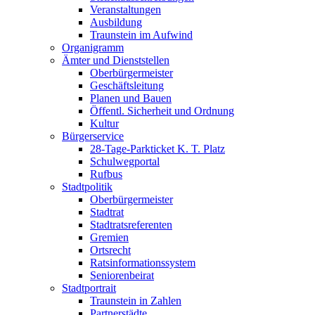
Veranstaltungen
Ausbildung
Traunstein im Aufwind
Organigramm
Ämter und Dienststellen
Oberbürgermeister
Geschäftsleitung
Planen und Bauen
Öffentl. Sicherheit und Ordnung
Kultur
Bürgerservice
28-Tage-Parkticket K. T. Platz
Schulwegportal
Rufbus
Stadtpolitik
Oberbürgermeister
Stadtrat
Stadtratsreferenten
Gremien
Ortsrecht
Ratsinformationssystem
Seniorenbeirat
Stadtportrait
Traunstein in Zahlen
Partnerstädte