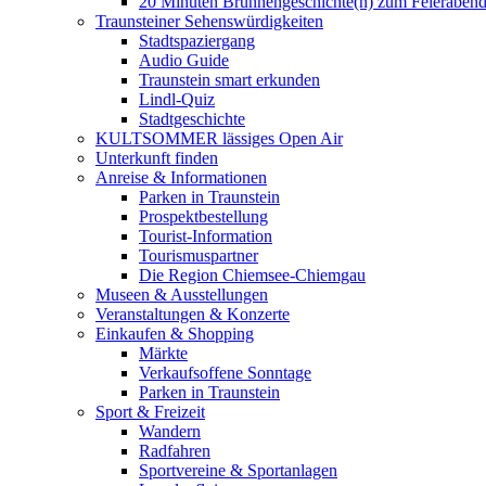
20 Minuten Brunnengeschichte(n) zum Feieraben
Traunsteiner Sehenswürdigkeiten
Stadtspaziergang
Audio Guide
Traunstein smart erkunden
Lindl-Quiz
Stadtgeschichte
KULTSOMMER lässiges Open Air
Unterkunft finden
Anreise & Informationen
Parken in Traunstein
Prospektbestellung
Tourist-Information
Tourismuspartner
Die Region Chiemsee-Chiemgau
Museen & Ausstellungen
Veranstaltungen & Konzerte
Einkaufen & Shopping
Märkte
Verkaufsoffene Sonntage
Parken in Traunstein
Sport & Freizeit
Wandern
Radfahren
Sportvereine & Sportanlagen