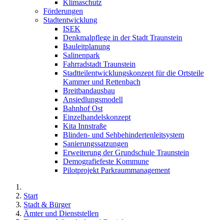
Klimaschutz
Förderungen
Stadtentwicklung
ISEK
Denkmalpflege in der Stadt Traunstein
Bauleitplanung
Salinenpark
Fahrradstadt Traunstein
Stadtteilentwicklungskonzept für die Ortsteile
Kammer und Rettenbach
Breitbandausbau
Ansiedlungsmodell
Bahnhof Ost
Einzelhandelskonzept
Kita Innstraße
Blinden- und Sehbehindertenleitsystem
Sanierungssatzungen
Erweiterung der Grundschule Traunstein
Demografiefeste Kommune
Pilotprojekt Parkraummanagement
Start
Stadt & Bürger
Ämter und Dienststellen