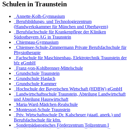
Schulen in Traunstein
Annette-Kolb-Gymnasium
Berufsbildungs- und Technologiezentrum
(Handwerkskammer für München und Oberbayern)
Berufsfachschule für Krankenpflege der Kliniken
Südostbayern AG in Traunstein
Chiemgau-Gymnasium
Chiemsee-Schule-Zimmermann Private Berufsfachschule für
Physiotherapie
Fachschule für Maschinenbau- Elektrotechnik Traunstein der
bfz gGmbH
Franz-von-Kohlbrenner-Mittelschule
Grundschule Traunstein
Grundschule Haslach
Grundschule Kammer
Hochschule der Bayerischen Wirtschaft (HDBW) gGmbH
Landwirtschaftsschule Traunstein, Abteilung Landwirtschaft
und Abteilung Hauswirtschaft
Maria-Ward-Mädchen-Realschule
Montessori-Schule Traunstein
Priv. Wirtschaftsschule Dr. Kalscheuer (staatl. anerk.) und
Berufsfachschule für kfm.
Sonderpädagogisches Förderzentrum Teilzentrum I