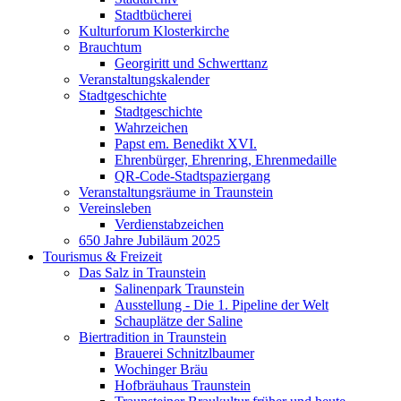
Stadtbücherei
Kulturforum Klosterkirche
Brauchtum
Georgiritt und Schwerttanz
Veranstaltungskalender
Stadtgeschichte
Stadtgeschichte
Wahrzeichen
Papst em. Benedikt XVI.
Ehrenbürger, Ehrenring, Ehrenmedaille
QR-Code-Stadtspaziergang
Veranstaltungsräume in Traunstein
Vereinsleben
Verdienstabzeichen
650 Jahre Jubiläum 2025
Tourismus & Freizeit
Das Salz in Traunstein
Salinenpark Traunstein
Ausstellung - Die 1. Pipeline der Welt
Schauplätze der Saline
Biertradition in Traunstein
Brauerei Schnitzlbaumer
Wochinger Bräu
Hofbräuhaus Traunstein