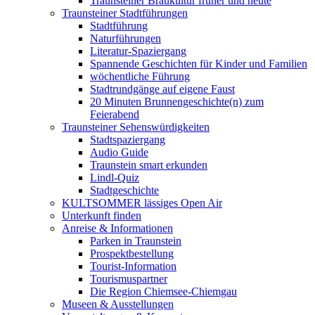
Traunsteiner Braukultur früher und heute
Traunsteiner Stadtführungen
Stadtführung
Naturführungen
Literatur-Spaziergang
Spannende Geschichten für Kinder und Familien
wöchentliche Führung
Stadtrundgänge auf eigene Faust
20 Minuten Brunnengeschichte(n) zum
Feierabend
Traunsteiner Sehenswürdigkeiten
Stadtspaziergang
Audio Guide
Traunstein smart erkunden
Lindl-Quiz
Stadtgeschichte
KULTSOMMER lässiges Open Air
Unterkunft finden
Anreise & Informationen
Parken in Traunstein
Prospektbestellung
Tourist-Information
Tourismuspartner
Die Region Chiemsee-Chiemgau
Museen & Ausstellungen