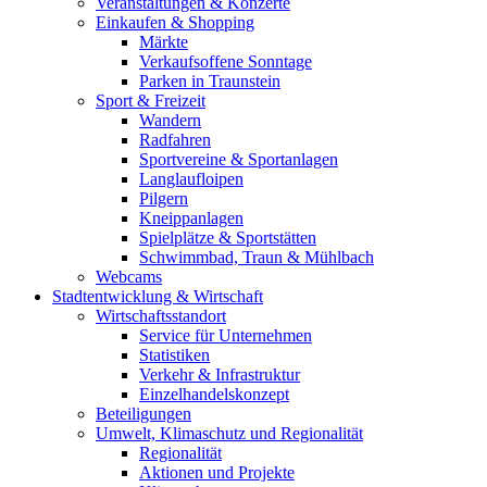
Veranstaltungen & Konzerte
Einkaufen & Shopping
Märkte
Verkaufsoffene Sonntage
Parken in Traunstein
Sport & Freizeit
Wandern
Radfahren
Sportvereine & Sportanlagen
Langlaufloipen
Pilgern
Kneippanlagen
Spielplätze & Sportstätten
Schwimmbad, Traun & Mühlbach
Webcams
Stadtentwicklung & Wirtschaft
Wirtschaftsstandort
Service für Unternehmen
Statistiken
Verkehr & Infrastruktur
Einzelhandelskonzept
Beteiligungen
Umwelt, Klimaschutz und Regionalität
Regionalität
Aktionen und Projekte