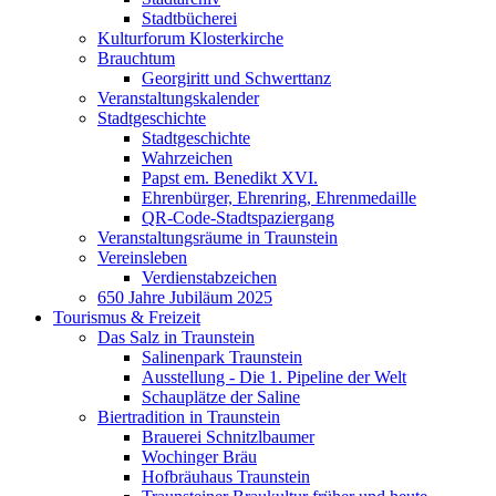
Stadtbücherei
Kulturforum Klosterkirche
Brauchtum
Georgiritt und Schwerttanz
Veranstaltungskalender
Stadtgeschichte
Stadtgeschichte
Wahrzeichen
Papst em. Benedikt XVI.
Ehrenbürger, Ehrenring, Ehrenmedaille
QR-Code-Stadtspaziergang
Veranstaltungsräume in Traunstein
Vereinsleben
Verdienstabzeichen
650 Jahre Jubiläum 2025
Tourismus & Freizeit
Das Salz in Traunstein
Salinenpark Traunstein
Ausstellung - Die 1. Pipeline der Welt
Schauplätze der Saline
Biertradition in Traunstein
Brauerei Schnitzlbaumer
Wochinger Bräu
Hofbräuhaus Traunstein