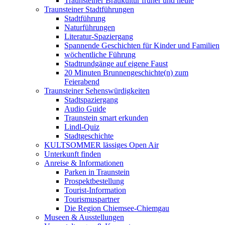
Traunsteiner Braukultur früher und heute
Traunsteiner Stadtführungen
Stadtführung
Naturführungen
Literatur-Spaziergang
Spannende Geschichten für Kinder und Familien
wöchentliche Führung
Stadtrundgänge auf eigene Faust
20 Minuten Brunnengeschichte(n) zum
Feierabend
Traunsteiner Sehenswürdigkeiten
Stadtspaziergang
Audio Guide
Traunstein smart erkunden
Lindl-Quiz
Stadtgeschichte
KULTSOMMER lässiges Open Air
Unterkunft finden
Anreise & Informationen
Parken in Traunstein
Prospektbestellung
Tourist-Information
Tourismuspartner
Die Region Chiemsee-Chiemgau
Museen & Ausstellungen