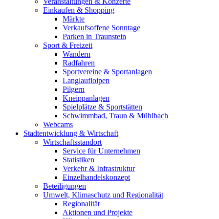
Veranstaltungen & Konzerte
Einkaufen & Shopping
Märkte
Verkaufsoffene Sonntage
Parken in Traunstein
Sport & Freizeit
Wandern
Radfahren
Sportvereine & Sportanlagen
Langlaufloipen
Pilgern
Kneippanlagen
Spielplätze & Sportstätten
Schwimmbad, Traun & Mühlbach
Webcams
Stadtentwicklung & Wirtschaft
Wirtschaftsstandort
Service für Unternehmen
Statistiken
Verkehr & Infrastruktur
Einzelhandelskonzept
Beteiligungen
Umwelt, Klimaschutz und Regionalität
Regionalität
Aktionen und Projekte