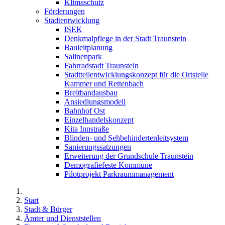
Klimaschutz
Förderungen
Stadtentwicklung
ISEK
Denkmalpflege in der Stadt Traunstein
Bauleitplanung
Salinenpark
Fahrradstadt Traunstein
Stadtteilentwicklungskonzept für die Ortsteile
Kammer und Rettenbach
Breitbandausbau
Ansiedlungsmodell
Bahnhof Ost
Einzelhandelskonzept
Kita Innstraße
Blinden- und Sehbehindertenleitsystem
Sanierungssatzungen
Erweiterung der Grundschule Traunstein
Demografiefeste Kommune
Pilotprojekt Parkraummanagement
Start
Stadt & Bürger
Ämter und Dienststellen