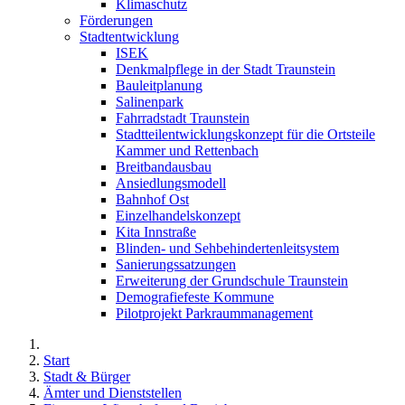
Klimaschutz
Förderungen
Stadtentwicklung
ISEK
Denkmalpflege in der Stadt Traunstein
Bauleitplanung
Salinenpark
Fahrradstadt Traunstein
Stadtteilentwicklungskonzept für die Ortsteile
Kammer und Rettenbach
Breitbandausbau
Ansiedlungsmodell
Bahnhof Ost
Einzelhandelskonzept
Kita Innstraße
Blinden- und Sehbehindertenleitsystem
Sanierungssatzungen
Erweiterung der Grundschule Traunstein
Demografiefeste Kommune
Pilotprojekt Parkraummanagement
Start
Stadt & Bürger
Ämter und Dienststellen