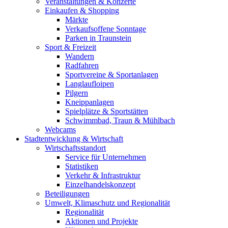
Veranstaltungen & Konzerte
Einkaufen & Shopping
Märkte
Verkaufsoffene Sonntage
Parken in Traunstein
Sport & Freizeit
Wandern
Radfahren
Sportvereine & Sportanlagen
Langlaufloipen
Pilgern
Kneippanlagen
Spielplätze & Sportstätten
Schwimmbad, Traun & Mühlbach
Webcams
Stadtentwicklung & Wirtschaft
Wirtschaftsstandort
Service für Unternehmen
Statistiken
Verkehr & Infrastruktur
Einzelhandelskonzept
Beteiligungen
Umwelt, Klimaschutz und Regionalität
Regionalität
Aktionen und Projekte