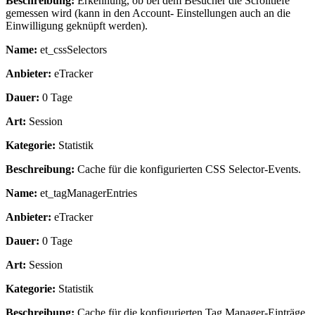
Beschreibung:
Erkennung, ob bei dem Besucher die Scrolltiefe
gemessen wird (kann in den Account- Einstellungen auch an die
Einwilligung geknüpft werden).
Name:
et_cssSelectors
Anbieter:
eTracker
Dauer:
0 Tage
Art:
Session
Kategorie:
Statistik
Beschreibung:
Cache für die konfigurierten CSS Selector-Events.
Name:
et_tagManagerEntries
Anbieter:
eTracker
Dauer:
0 Tage
Art:
Session
Kategorie:
Statistik
Beschreibung:
Cache für die konfigurierten Tag Manager-Einträge.