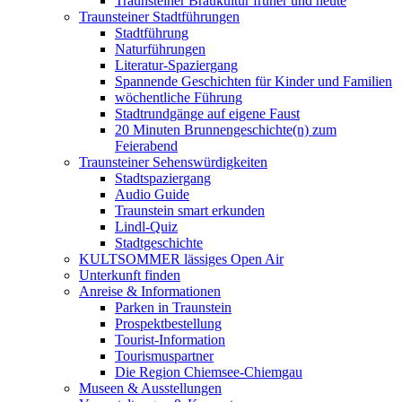
Traunsteiner Braukultur früher und heute
Traunsteiner Stadtführungen
Stadtführung
Naturführungen
Literatur-Spaziergang
Spannende Geschichten für Kinder und Familien
wöchentliche Führung
Stadtrundgänge auf eigene Faust
20 Minuten Brunnengeschichte(n) zum
Feierabend
Traunsteiner Sehenswürdigkeiten
Stadtspaziergang
Audio Guide
Traunstein smart erkunden
Lindl-Quiz
Stadtgeschichte
KULTSOMMER lässiges Open Air
Unterkunft finden
Anreise & Informationen
Parken in Traunstein
Prospektbestellung
Tourist-Information
Tourismuspartner
Die Region Chiemsee-Chiemgau
Museen & Ausstellungen