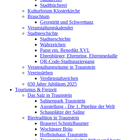
Stadtbücherei
Kulturforum Klosterkirche
Brauchtum
Georgiritt und Schwerttanz
Veranstaltungskalender
Stadtgeschichte
Stadtgeschichte
Wahrzeichen
Papst em. Benedikt XVI.
Ehrenbürger, Ehrenring, Ehrenmedaille
QR-Code-Stadtspaziergang
Veranstaltungsräume in Traunstein
Vereinsleben
Verdienstabzeichen
650 Jahre Jubiläum 2025
Tourismus & Freizeit
Das Salz in Traunstein
Salinenpark Traunstein
Ausstellung - Die 1. Pipeline der Welt
Schauplätze der Saline
Biertradition in Traunstein
Brauerei Schnitzlbaumer
Wochinger Bräu
Hofbräuhaus Traunstein