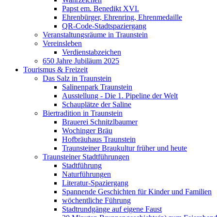
Papst em. Benedikt XVI.
Ehrenbürger, Ehrenring, Ehrenmedaille
QR-Code-Stadtspaziergang
Veranstaltungsräume in Traunstein
Vereinsleben
Verdienstabzeichen
650 Jahre Jubiläum 2025
Tourismus & Freizeit
Das Salz in Traunstein
Salinenpark Traunstein
Ausstellung - Die 1. Pipeline der Welt
Schauplätze der Saline
Biertradition in Traunstein
Brauerei Schnitzlbaumer
Wochinger Bräu
Hofbräuhaus Traunstein
Traunsteiner Braukultur früher und heute
Traunsteiner Stadtführungen
Stadtführung
Naturführungen
Literatur-Spaziergang
Spannende Geschichten für Kinder und Familien
wöchentliche Führung
Stadtrundgänge auf eigene Faust