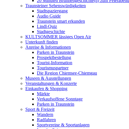
20 Minuten Brunnengeschichte(n) zum Feieraben
Traunsteiner Sehenswürdigkeiten
Stadtspaziergang
Audio Guide
Traunstein smart erkunden
Lindl-Quiz
Stadtgeschichte
KULTSOMMER lässiges Open Air
Unterkunft finden
Anreise & Informationen
Parken in Traunstein
Prospektbestellung
Tourist-Information
Tourismuspartner
Die Region Chiemsee-Chiemgau
Museen & Ausstellungen
Veranstaltungen & Konzerte
Einkaufen & Shopping
Märkte
Verkaufsoffene Sonntage
Parken in Traunstein
Sport & Freizeit
Wandern
Radfahren
Sportvereine & Sportanlagen