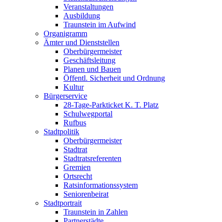
Veranstaltungen
Ausbildung
Traunstein im Aufwind
Organigramm
Ämter und Dienststellen
Oberbürgermeister
Geschäftsleitung
Planen und Bauen
Öffentl. Sicherheit und Ordnung
Kultur
Bürgerservice
28-Tage-Parkticket K. T. Platz
Schulwegportal
Rufbus
Stadtpolitik
Oberbürgermeister
Stadtrat
Stadtratsreferenten
Gremien
Ortsrecht
Ratsinformationssystem
Seniorenbeirat
Stadtportrait
Traunstein in Zahlen
Partnerstädte