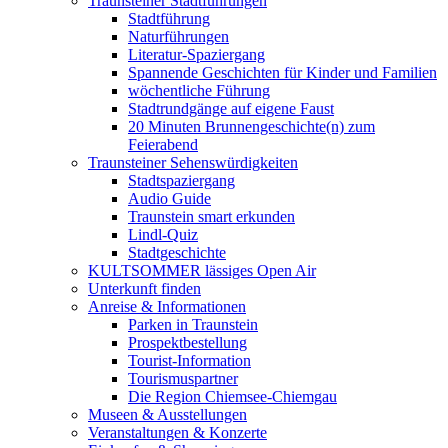
Traunsteiner Stadtführungen
Stadtführung
Naturführungen
Literatur-Spaziergang
Spannende Geschichten für Kinder und Familien
wöchentliche Führung
Stadtrundgänge auf eigene Faust
20 Minuten Brunnengeschichte(n) zum
Feierabend
Traunsteiner Sehenswürdigkeiten
Stadtspaziergang
Audio Guide
Traunstein smart erkunden
Lindl-Quiz
Stadtgeschichte
KULTSOMMER lässiges Open Air
Unterkunft finden
Anreise & Informationen
Parken in Traunstein
Prospektbestellung
Tourist-Information
Tourismuspartner
Die Region Chiemsee-Chiemgau
Museen & Ausstellungen
Veranstaltungen & Konzerte