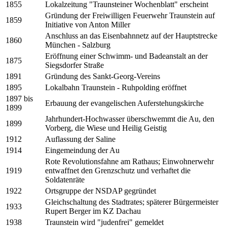
1855
Lokalzeitung "Traunsteiner Wochenblatt" erscheint
Gründung der Freiwilligen Feuerwehr Traunstein auf
1859
Initiative von Anton Miller
Anschluss an das Eisenbahnnetz auf der Hauptstrecke
1860
München - Salzburg
Eröffnung einer Schwimm- und Badeanstalt an der
1875
Siegsdorfer Straße
1891
Gründung des Sankt-Georg-Vereins
1895
Lokalbahn Traunstein - Ruhpolding eröffnet
1897 bis
Erbauung der evangelischen Auferstehungskirche
1899
Jahrhundert-Hochwasser überschwemmt die Au, den
1899
Vorberg, die Wiese und Heilig Geistig
1912
Auflassung der Saline
1914
Eingemeindung der Au
Rote Revolutionsfahne am Rathaus; Einwohnerwehr
1919
entwaffnet den Grenzschutz und verhaftet die
Soldatenräte
1922
Ortsgruppe der NSDAP gegründet
Gleichschaltung des Stadtrates; späterer Bürgermeister
1933
Rupert Berger im KZ Dachau
1938
Traunstein wird "judenfrei" gemeldet