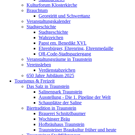
Kulturforum Klosterkirche
Brauchtum
Georgiritt und Schwerttanz
Veranstaltungskalender
Stadtgeschichte
Stadtgeschichte
Wahrzeichen
Papst em. Benedikt XVI.
Ehrenbürger, Ehrenring, Ehrenmedaille
QR-Code-Stadtspaziergang
Veranstaltungsräume in Traunstein
Vereinsleben
Verdienstabzeichen
650 Jahre Jubiläum 2025
Tourismus & Freizeit
Das Salz in Traunstein
Salinenpark Traunstein
Ausstellung - Die 1. Pipeline der Welt
Schauplätze der Saline
Biertradition in Traunstein
Brauerei Schnitzlbaumer
Wochinger Bräu
Hofbräuhaus Traunstein
Traunsteiner Braukultur früher und heute