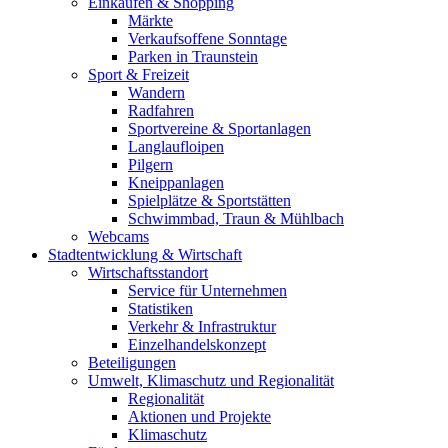
Einkaufen & Shopping
Märkte
Verkaufsoffene Sonntage
Parken in Traunstein
Sport & Freizeit
Wandern
Radfahren
Sportvereine & Sportanlagen
Langlaufloipen
Pilgern
Kneippanlagen
Spielplätze & Sportstätten
Schwimmbad, Traun & Mühlbach
Webcams
Stadtentwicklung & Wirtschaft
Wirtschaftsstandort
Service für Unternehmen
Statistiken
Verkehr & Infrastruktur
Einzelhandelskonzept
Beteiligungen
Umwelt, Klimaschutz und Regionalität
Regionalität
Aktionen und Projekte
Klimaschutz