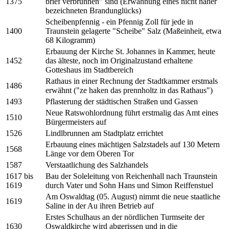
1375
brief verbrunnen" sind (Erwähnung eines nicht näher
bezeichneten Brandunglücks)
Scheibenpfennig - ein Pfennig Zoll für jede in
1400
Traunstein gelagerte "Scheibe" Salz (Maßeinheit, etwa
68 Kilogramm)
Erbauung der Kirche St. Johannes in Kammer, heute
1452
das älteste, noch im Originalzustand erhaltene
Gotteshaus im Stadtbereich
Rathaus in einer Rechnung der Stadtkammer erstmals
1486
erwähnt ("ze haken das prennholtz in das Rathaus")
1493
Pflasterung der städtischen Straßen und Gassen
Neue Ratswohlordnung führt erstmalig das Amt eines
1510
Bürgermeisters auf
1526
Lindlbrunnen am Stadtplatz errichtet
Erbauung eines mächtigen Salzstadels auf 130 Metern
1568
Länge vor dem Oberen Tor
1587
Verstaatlichung des Salzhandels
1617 bis
Bau der Soleleitung von Reichenhall nach Traunstein
1619
durch Vater und Sohn Hans und Simon Reiffenstuel
Am Oswaldtag (05. August) nimmt die neue staatliche
1619
Saline in der Au ihren Betrieb auf
Erstes Schulhaus an der nördlichen Turmseite der
1630
Oswaldkirche wird abgerissen und in die