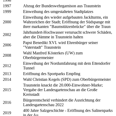
1998
1997
Abzug der Bundeswehrgarnison aus Traunstein
1999
Einweihung des umgestalteten Stadtplatzes
Einweihung des wieder aufgebauten Jacklturms, ein
2000
Wahrzeichen der Stadt; Eröffnung der Südspange mit
ihrer markanten "Baumstützenbrücke" über die Traun
Jahrhundert-Hochwasser verursacht schwere Schäden,
2002
aber die Dämme in Traunstein halten
Papst Benedikt XVI. wird Ehrenbürger seiner
2006
"Vaterstadt" Traunstein
Wahl Manfred Kösterkes (UW) zum
2008
Oberbürgermeister
Einweihung der Nordumfahrung mit dem Ettendorfer
2012
Tunnel
2013
Eröffnung des Sportparks Empfing
2014
Wahl Christian Kegels (SPD) zum Oberbürgermeister
Traunstein knackt die 20.000-Einwohner-Marke;
2015
Vergabe der Landesgartenschau an die Große
Kreisstadt
Bürgerentscheid verhindert die Ausrichtung der
2016
Landesgartenschau 2022
400 Jahre Salzgeschichte - Eröffnung des Salinenparks
2019
in der Au