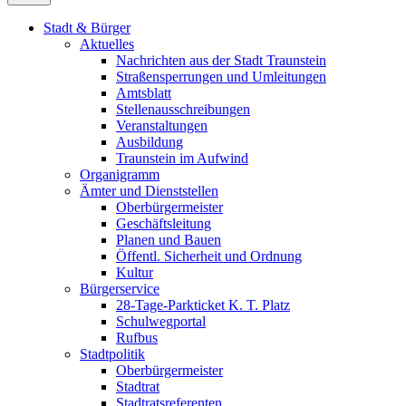
Stadt & Bürger
Aktuelles
Nachrichten aus der Stadt Traunstein
Straßensperrungen und Umleitungen
Amtsblatt
Stellenausschreibungen
Veranstaltungen
Ausbildung
Traunstein im Aufwind
Organigramm
Ämter und Dienststellen
Oberbürgermeister
Geschäftsleitung
Planen und Bauen
Öffentl. Sicherheit und Ordnung
Kultur
Bürgerservice
28-Tage-Parkticket K. T. Platz
Schulwegportal
Rufbus
Stadtpolitik
Oberbürgermeister
Stadtrat
Stadtratsreferenten