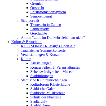
Gremien
Ortsrecht
Ratsinformationssystem
Seniorenbeirat
Stadtportrait
Traunstein in Zahlen
Partnerstädte
Geschichte
Aktion "...die im Dunkeln sieht man nicht"
Kultur & Brauchtum
KULTSOMMER lässiges Open Air
Traunsteiner Sommerkonzerte
Veranstaltungen & Konzerte
Kultur
Ausstellungen
Konzertreihen & Veranstaltungen
Sehenswürdigkeiten, Museen
Stadtführungen
Städtische Kultureinrichtungen
Kulturforum Klosterkirche
Städtische Galerie
Städtische Musikschule
Schule der Phantasie
Stadtarchiv
Stadtbücherei