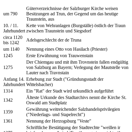
Güterverzeichnisse der Salzburger Kirche weisen
um 790
Besitzungen ad Trun, der Gegend um das heutige
Traunstein, aus
10. / 11.
Kette von Wehranlagen (Burgställe) östlich der Traun
Jahrhundert
zwischen Traunstein und Siegsdorf
circa 1120
Adelsgeschlecht der de Truna
bis 1242
um 1140
Nennung eines Otto von Hasilach (Priester)
1245
Erste Erwähnung von Trauwenstain
Der Chiemgau und mit ihm Trovnstein fallen endgültig
1275
von Salzburg an Bayern; Verlegung der Mautstelle von
Lauter nach Travnstain
Anfang 14.
Erhebung zur Stadt ("Gründungsstadt der
Jahrhundert
Wittelsbacher)
1314
Ein "Rat" der Stadt wird urkundlich aufgeführt
Älteste Urkunde des Stadtarchivs nennt die Kirche St.
1342
Oswald am Stadtplatz
Gewährung weitreichender Salzhandelsprivilegien
1359
("Niederlags- und Stapelrecht")
1361
Nennung der Herzogsburg "Veste"
Schriftliche Bestätigung der Stadtrechte "weillen ir