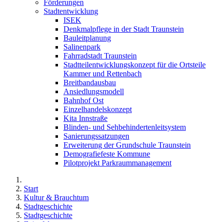
Förderungen
Stadtentwicklung
ISEK
Denkmalpflege in der Stadt Traunstein
Bauleitplanung
Salinenpark
Fahrradstadt Traunstein
Stadtteilentwicklungskonzept für die Ortsteile
Kammer und Rettenbach
Breitbandausbau
Ansiedlungsmodell
Bahnhof Ost
Einzelhandelskonzept
Kita Innstraße
Blinden- und Sehbehindertenleitsystem
Sanierungssatzungen
Erweiterung der Grundschule Traunstein
Demografiefeste Kommune
Pilotprojekt Parkraummanagement
Start
Kultur & Brauchtum
Stadtgeschichte
Stadtgeschichte