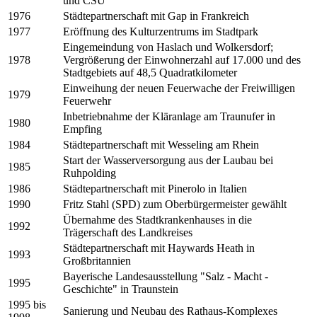
und CSU
1976
Städtepartnerschaft mit Gap in Frankreich
1977
Eröffnung des Kulturzentrums im Stadtpark
Eingemeindung von Haslach und Wolkersdorf;
1978
Vergrößerung der Einwohnerzahl auf 17.000 und des
Stadtgebiets auf 48,5 Quadratkilometer
Einweihung der neuen Feuerwache der Freiwilligen
1979
Feuerwehr
Inbetriebnahme der Kläranlage am Traunufer in
1980
Empfing
1984
Städtepartnerschaft mit Wesseling am Rhein
Start der Wasserversorgung aus der Laubau bei
1985
Ruhpolding
1986
Städtepartnerschaft mit Pinerolo in Italien
1990
Fritz Stahl (SPD) zum Oberbürgermeister gewählt
Übernahme des Stadtkrankenhauses in die
1992
Trägerschaft des Landkreises
Städtepartnerschaft mit Haywards Heath in
1993
Großbritannien
Bayerische Landesausstellung "Salz - Macht -
1995
Geschichte" in Traunstein
1995 bis
Sanierung und Neubau des Rathaus-Komplexes