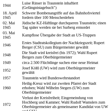
Luise Rinser in Traunstein inhaftiert
1944
(Gefängnistagebuch")
18. April
Schwere Bombenangriffe auf das Bahnhofsviertel
1945
fordern über 100 Menschenleben
02. Mai
Jüdische KZ-Häftlinge durchqueren Traunstein; einen
1945
Tag später werden sie bei Surberg ermordet
03. Mai
Kampflose Übergabe der Stadt an US-Truppen
1945
Erstes Stadtratskollegium der Nachkriegszeit; Rupert
1946
Berger (CSU) zum Bürgermeister gewählt
Die Stadt wird kreisfrei (bis 1972); Wahl Rupert
1948
Bergers zum Oberbürgermeister
1949
circa 2.500 Flüchtlinge suchen eine neue Heimat
Josef Kößl (UW) wird zum Oberbürgermeister
1952
gewählt
1957
Traunstein wird Bundeswehrstandort
Heilig-Kreuz wird zur zweiten Pfarrei der Stadt
1960
erhoben; Wahl Wilhelm Stegers (UW) zum
Oberbürgermeister
Verlust der Kreisfreiheit; Eingemeindung von
Hochberg und Kammer; Wahl Rudolf Wamslers zum
1972
Oberbürgermeister als gemeinsamer Kandidat von UW