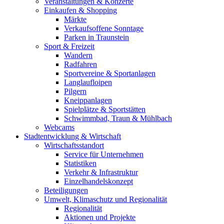
Veranstaltungen & Konzerte
Einkaufen & Shopping
Märkte
Verkaufsoffene Sonntage
Parken in Traunstein
Sport & Freizeit
Wandern
Radfahren
Sportvereine & Sportanlagen
Langlaufloipen
Pilgern
Kneippanlagen
Spielplätze & Sportstätten
Schwimmbad, Traun & Mühlbach
Webcams
Stadtentwicklung & Wirtschaft
Wirtschaftsstandort
Service für Unternehmen
Statistiken
Verkehr & Infrastruktur
Einzelhandelskonzept
Beteiligungen
Umwelt, Klimaschutz und Regionalität
Regionalität
Aktionen und Projekte