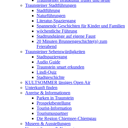
Traunsteiner Braukultur früher und heute
Traunsteiner Stadtführungen
Stadtführung
Naturführungen
Literatur-Spaziergang
Spannende Geschichten für Kinder und Familien
wöchentliche Führung
Stadtrundgänge auf eigene Faust
20 Minuten Brunnengeschichte(n) zum
Feierabend
Traunsteiner Sehenswürdigkeiten
Stadtspaziergang
Audio Guide
Traunstein smart erkunden
Lindl-Quiz
Stadtgeschichte
KULTSOMMER lässiges Open Air
Unterkunft finden
Anreise & Informationen
Parken in Traunstein
Prospektbestellung
Tourist-Information
Tourismuspartner
Die Region Chiemsee-Chiemgau
Museen & Ausstellungen