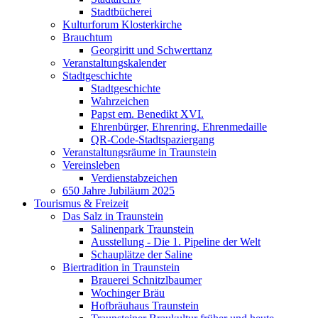
Stadtbücherei
Kulturforum Klosterkirche
Brauchtum
Georgiritt und Schwerttanz
Veranstaltungskalender
Stadtgeschichte
Stadtgeschichte
Wahrzeichen
Papst em. Benedikt XVI.
Ehrenbürger, Ehrenring, Ehrenmedaille
QR-Code-Stadtspaziergang
Veranstaltungsräume in Traunstein
Vereinsleben
Verdienstabzeichen
650 Jahre Jubiläum 2025
Tourismus & Freizeit
Das Salz in Traunstein
Salinenpark Traunstein
Ausstellung - Die 1. Pipeline der Welt
Schauplätze der Saline
Biertradition in Traunstein
Brauerei Schnitzlbaumer
Wochinger Bräu
Hofbräuhaus Traunstein