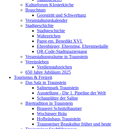
Kulturforum Klosterkirche
Brauchtum
Georgiritt und Schwerttanz
Veranstaltungskalender
Stadtgeschichte
Stadtgeschichte
Wahrzeichen
Papst em. Benedikt XVI.
Ehrenbürger, Ehrenring, Ehrenmedaille
QR-Code-Stadtspaziergang
Veranstaltungsräume in Traunstein
Vereinsleben
Verdienstabzeichen
650 Jahre Jubiläum 2025
Tourismus & Freizeit
Das Salz in Traunstein
Salinenpark Traunstein
Ausstellung - Die 1. Pipeline der Welt
Schauplätze der Saline
Biertradition in Traunstein
Brauerei Schnitzlbaumer
Wochinger Bräu
Hofbräuhaus Traunstein
Traunsteiner Braukultur früher und heute