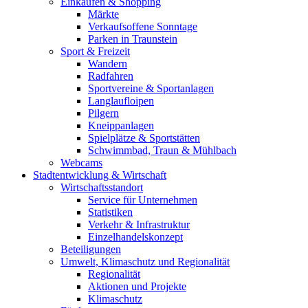
Einkaufen & Shopping
Märkte
Verkaufsoffene Sonntage
Parken in Traunstein
Sport & Freizeit
Wandern
Radfahren
Sportvereine & Sportanlagen
Langlaufloipen
Pilgern
Kneippanlagen
Spielplätze & Sportstätten
Schwimmbad, Traun & Mühlbach
Webcams
Stadtentwicklung & Wirtschaft
Wirtschaftsstandort
Service für Unternehmen
Statistiken
Verkehr & Infrastruktur
Einzelhandelskonzept
Beteiligungen
Umwelt, Klimaschutz und Regionalität
Regionalität
Aktionen und Projekte
Klimaschutz