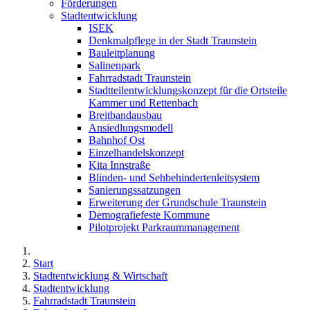
Förderungen
Stadtentwicklung
ISEK
Denkmalpflege in der Stadt Traunstein
Bauleitplanung
Salinenpark
Fahrradstadt Traunstein
Stadtteilentwicklungskonzept für die Ortsteile
Kammer und Rettenbach
Breitbandausbau
Ansiedlungsmodell
Bahnhof Ost
Einzelhandelskonzept
Kita Innstraße
Blinden- und Sehbehindertenleitsystem
Sanierungssatzungen
Erweiterung der Grundschule Traunstein
Demografiefeste Kommune
Pilotprojekt Parkraummanagement
Start
Stadtentwicklung & Wirtschaft
Stadtentwicklung
Fahrradstadt Traunstein