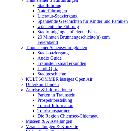
Traunsteiner Stadtführungen
Stadtführung
Naturführungen
Literatur-Spaziergang
Spannende Geschichten für Kinder und Familien
wöchentliche Führung
Stadtrundgänge auf eigene Faust
20 Minuten Brunnengeschichte(n) zum
Feierabend
Traunsteiner Sehenswürdigkeiten
Stadtspaziergang
Audio Guide
Traunstein smart erkunden
Lindl-Quiz
Stadtgeschichte
KULTSOMMER lässiges Open Air
Unterkunft finden
Anreise & Informationen
Parken in Traunstein
Prospektbestellung
Tourist-Information
Tourismuspartner
Die Region Chiemsee-Chiemgau
Museen & Ausstellungen
Veranstaltungen & Konzerte