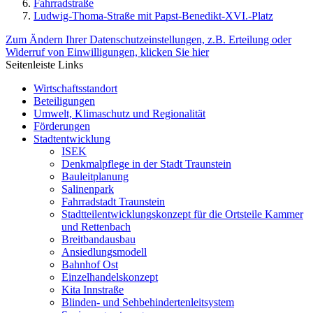
Fahrradstraße
Ludwig-Thoma-Straße mit Papst-Benedikt-XVI.-Platz
Zum Ändern Ihrer Datenschutzeinstellungen, z.B. Erteilung oder
Widerruf von Einwilligungen, klicken Sie hier
Seitenleiste Links
Wirtschaftsstandort
Beteiligungen
Umwelt, Klimaschutz und Regionalität
Förderungen
Stadtentwicklung
ISEK
Denkmalpflege in der Stadt Traunstein
Bauleitplanung
Salinenpark
Fahrradstadt Traunstein
Stadtteilentwicklungskonzept für die Ortsteile Kammer
und Rettenbach
Breitbandausbau
Ansiedlungsmodell
Bahnhof Ost
Einzelhandelskonzept
Kita Innstraße
Blinden- und Sehbehindertenleitsystem