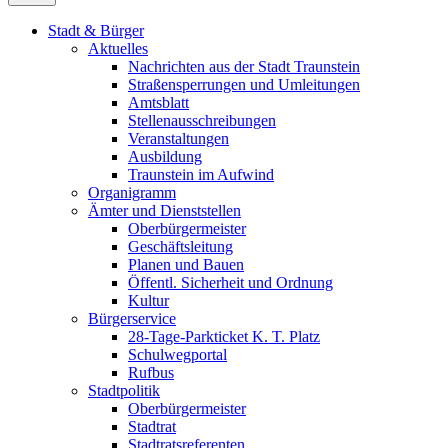
Stadt & Bürger
Aktuelles
Nachrichten aus der Stadt Traunstein
Straßensperrungen und Umleitungen
Amtsblatt
Stellenausschreibungen
Veranstaltungen
Ausbildung
Traunstein im Aufwind
Organigramm
Ämter und Dienststellen
Oberbürgermeister
Geschäftsleitung
Planen und Bauen
Öffentl. Sicherheit und Ordnung
Kultur
Bürgerservice
28-Tage-Parkticket K. T. Platz
Schulwegportal
Rufbus
Stadtpolitik
Oberbürgermeister
Stadtrat
Stadtratsreferenten