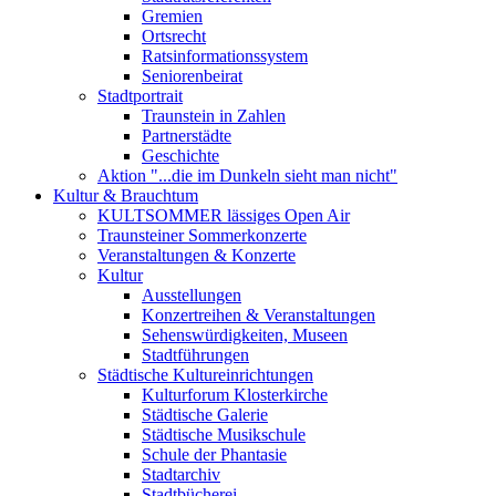
Gremien
Ortsrecht
Ratsinformationssystem
Seniorenbeirat
Stadtportrait
Traunstein in Zahlen
Partnerstädte
Geschichte
Aktion "...die im Dunkeln sieht man nicht"
Kultur & Brauchtum
KULTSOMMER lässiges Open Air
Traunsteiner Sommerkonzerte
Veranstaltungen & Konzerte
Kultur
Ausstellungen
Konzertreihen & Veranstaltungen
Sehenswürdigkeiten, Museen
Stadtführungen
Städtische Kultureinrichtungen
Kulturforum Klosterkirche
Städtische Galerie
Städtische Musikschule
Schule der Phantasie
Stadtarchiv
Stadtbücherei