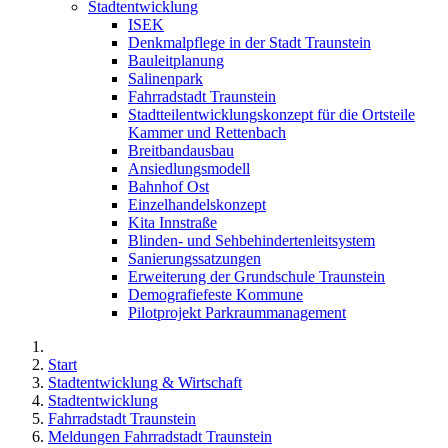
Stadtentwicklung
ISEK
Denkmalpflege in der Stadt Traunstein
Bauleitplanung
Salinenpark
Fahrradstadt Traunstein
Stadtteilentwicklungskonzept für die Ortsteile
Kammer und Rettenbach
Breitbandausbau
Ansiedlungsmodell
Bahnhof Ost
Einzelhandelskonzept
Kita Innstraße
Blinden- und Sehbehindertenleitsystem
Sanierungssatzungen
Erweiterung der Grundschule Traunstein
Demografiefeste Kommune
Pilotprojekt Parkraummanagement
Start
Stadtentwicklung & Wirtschaft
Stadtentwicklung
Fahrradstadt Traunstein
Meldungen Fahrradstadt Traunstein