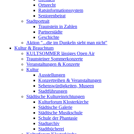
Ortsrecht
Ratsinformationssystem
Seniorenbeirat
Stadtportrait
Traunstein in Zahlen
Partnerstädte
Geschichte
Aktion "...die im Dunkeln sieht man nicht"
Kultur & Brauchtum
KULTSOMMER lässiges Open Air
Traunsteiner Sommerkonzerte
Veranstaltungen & Konzerte
Kultur
Ausstellungen
Konzertreihen & Veranstaltungen
Sehenswürdigkeiten, Museen
Stadtführungen
Städtische Kultureinrichtungen
Kulturforum Klosterkirche
Städtische Galerie
Städtische Musikschule
Schule der Phantasie
Stadtarchiv
Stadtbücherei