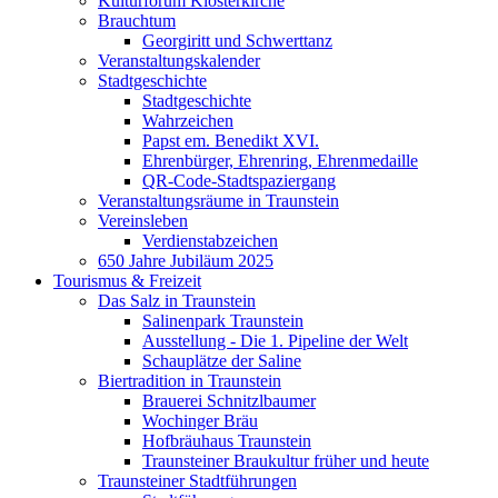
Kulturforum Klosterkirche
Brauchtum
Georgiritt und Schwerttanz
Veranstaltungskalender
Stadtgeschichte
Stadtgeschichte
Wahrzeichen
Papst em. Benedikt XVI.
Ehrenbürger, Ehrenring, Ehrenmedaille
QR-Code-Stadtspaziergang
Veranstaltungsräume in Traunstein
Vereinsleben
Verdienstabzeichen
650 Jahre Jubiläum 2025
Tourismus & Freizeit
Das Salz in Traunstein
Salinenpark Traunstein
Ausstellung - Die 1. Pipeline der Welt
Schauplätze der Saline
Biertradition in Traunstein
Brauerei Schnitzlbaumer
Wochinger Bräu
Hofbräuhaus Traunstein
Traunsteiner Braukultur früher und heute
Traunsteiner Stadtführungen