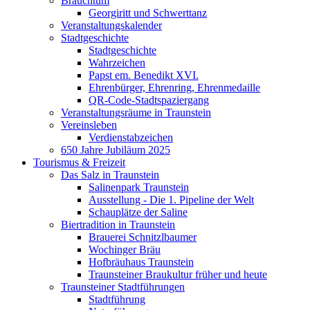
Brauchtum
Georgiritt und Schwerttanz
Veranstaltungskalender
Stadtgeschichte
Stadtgeschichte
Wahrzeichen
Papst em. Benedikt XVI.
Ehrenbürger, Ehrenring, Ehrenmedaille
QR-Code-Stadtspaziergang
Veranstaltungsräume in Traunstein
Vereinsleben
Verdienstabzeichen
650 Jahre Jubiläum 2025
Tourismus & Freizeit
Das Salz in Traunstein
Salinenpark Traunstein
Ausstellung - Die 1. Pipeline der Welt
Schauplätze der Saline
Biertradition in Traunstein
Brauerei Schnitzlbaumer
Wochinger Bräu
Hofbräuhaus Traunstein
Traunsteiner Braukultur früher und heute
Traunsteiner Stadtführungen
Stadtführung