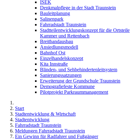
ISEK
Denkmalpflege in der Stadt Traunstein
Bauleitplanung
Salinenpark
Fahrradstadt Traunstein
Stadtteilentwicklungskonzept für die Ortsteile
Kammer und Rettenbach
Breitbandausbau
Ansiedlungsmodell
Bahnhof Ost
Einzelhandelskonzept
Kita Innstraße
Blinden- und Sehbehindertenleitsystem
Sanierungssatzungen
Erweiterung der Grundschule Traunstein
Demografiefeste Kommune
Pilotprojekt Parkraummanagement
Start
Stadtentwicklung & Wirtschaft
Stadtentwicklung
Fahrradstadt Traunstein
Meldungen Fahrradstadt Traunstein
Ein Gewinn für Radfahrer und Fußgänger