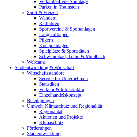
Verkaufsoffene Sonntage
Parken in Traunstein
Sport & Freizeit
Wandern
Radfahren
Sportvereine & Sportanlagen
Langlaufloipen
Pilgern
Kneippanlagen
Spielplätze & Sportstätten
Schwimmbad, Traun & Mühlbach
Webcams
Stadtentwicklung & Wirtschaft
Wirtschaftsstandort
Service für Unternehmen
Statistiken
Verkehr & Infrastruktur
Einzelhandelskonzept
Beteiligungen
Umwelt, Klimaschutz und Regionalität
Regionalität
Aktionen und Projekte
Klimaschutz
Förderungen
Stadtentwicklung