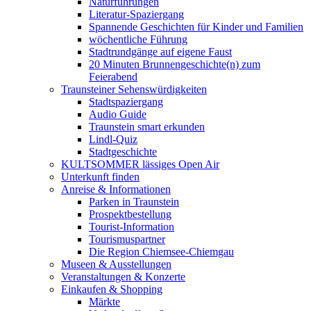
Naturführungen
Literatur-Spaziergang
Spannende Geschichten für Kinder und Familien
wöchentliche Führung
Stadtrundgänge auf eigene Faust
20 Minuten Brunnengeschichte(n) zum
Feierabend
Traunsteiner Sehenswürdigkeiten
Stadtspaziergang
Audio Guide
Traunstein smart erkunden
Lindl-Quiz
Stadtgeschichte
KULTSOMMER lässiges Open Air
Unterkunft finden
Anreise & Informationen
Parken in Traunstein
Prospektbestellung
Tourist-Information
Tourismuspartner
Die Region Chiemsee-Chiemgau
Museen & Ausstellungen
Veranstaltungen & Konzerte
Einkaufen & Shopping
Märkte