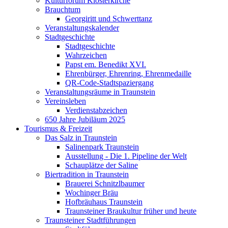
Kulturforum Klosterkirche
Brauchtum
Georgiritt und Schwerttanz
Veranstaltungskalender
Stadtgeschichte
Stadtgeschichte
Wahrzeichen
Papst em. Benedikt XVI.
Ehrenbürger, Ehrenring, Ehrenmedaille
QR-Code-Stadtspaziergang
Veranstaltungsräume in Traunstein
Vereinsleben
Verdienstabzeichen
650 Jahre Jubiläum 2025
Tourismus & Freizeit
Das Salz in Traunstein
Salinenpark Traunstein
Ausstellung - Die 1. Pipeline der Welt
Schauplätze der Saline
Biertradition in Traunstein
Brauerei Schnitzlbaumer
Wochinger Bräu
Hofbräuhaus Traunstein
Traunsteiner Braukultur früher und heute
Traunsteiner Stadtführungen