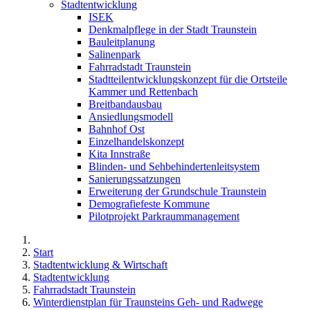
Stadtentwicklung
ISEK
Denkmalpflege in der Stadt Traunstein
Bauleitplanung
Salinenpark
Fahrradstadt Traunstein
Stadtteilentwicklungskonzept für die Ortsteile
Kammer und Rettenbach
Breitbandausbau
Ansiedlungsmodell
Bahnhof Ost
Einzelhandelskonzept
Kita Innstraße
Blinden- und Sehbehindertenleitsystem
Sanierungssatzungen
Erweiterung der Grundschule Traunstein
Demografiefeste Kommune
Pilotprojekt Parkraummanagement
Start
Stadtentwicklung & Wirtschaft
Stadtentwicklung
Fahrradstadt Traunstein
Winterdienstplan für Traunsteins Geh- und Radwege