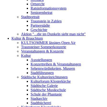
Ortsrecht
Ratsinformationssystem
Seniorenbeirat
Stadtportrait
Traunstein in Zahlen
Partnerstädte
Geschichte
Aktion "...die im Dunkeln sieht man nicht"
Kultur & Brauchtum
KULTSOMMER lässiges Open Air
Traunsteiner Sommerkonzerte
Veranstaltungen & Konzerte
Kultur
Ausstellungen
Konzertreihen & Veranstaltungen
Sehenswürdigkeiten, Museen
Stadtführungen
Städtische Kultureinrichtungen
Kulturforum Klosterkirche
Städtische Galerie
Städtische Musikschule
Schule der Phantasie
Stadtarchiv
Stadtbücherei